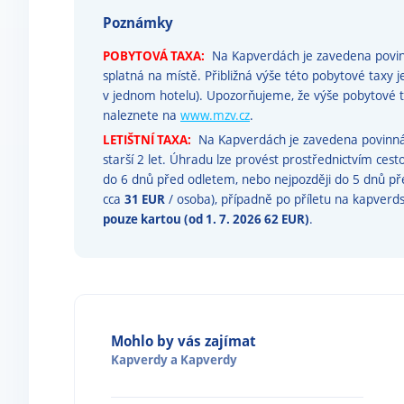
Poznámky
POBYTOVÁ TAXA:
Na Kapverdách je zavedena povinn
splatná na místě. Přibližná výše této pobytové taxy j
v jednom hotelu). Upozorňujeme, že výše pobytov
naleznete na
www.mzv.cz
.
LETIŠTNÍ TAXA:
Na Kapverdách je zavedena povinná l
starší 2 let. Úhradu lze provést prostřednictvím ces
do 6 dnů před odletem, nebo nejpozději do 5 dnů p
cca
31 EUR
/ osoba), případně po příletu na kapverdsk
pouze kartou (od 1. 7. 2026 62 EUR)
.
Mohlo by vás zajímat
Kapverdy
a
Kapverdy