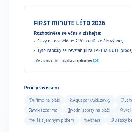
FIRST MINUTE LÉTO 2026
Rozhodněte se včas a získejte:
Slevy na dospělé od 21% a další skvělé výhody
Tyto nabídky se nevztahují na LAST MINUTE prode
Info o uvedených nabídkách naleznete
ZDE
Proč právě sem
Přímo na pláži
Aquapark/Skluzavky
Leh
Wi-Fi zdarma
Vodní sporty na pláži
Well
Pláž s jemným pískem
Fitness
Dětský b