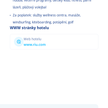
hudba, večerní programy, dětský klub, fitness, parní
lázeň, plážový volejbal
Za poplatek: služby wellness centra, masáže,
windsurfing, kiteboarding, potápění, golf
WWW stránky hotelu
Web hotelu
www.riu.com