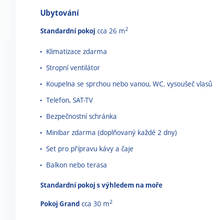
Ubytování
2
Standardní pokoj
cca 26 m
Klimatizace zdarma
Stropní ventilátor
Koupelna se sprchou nebo vanou, WC, vysoušeč vlasů
Telefon, SAT-TV
Bezpečnostní schránka
Minibar zdarma (doplňovaný každé 2 dny)
Set pro přípravu kávy a čaje
Balkon nebo terasa
Standardní pokoj s výhledem na moře
2
Pokoj Grand
cca 30 m