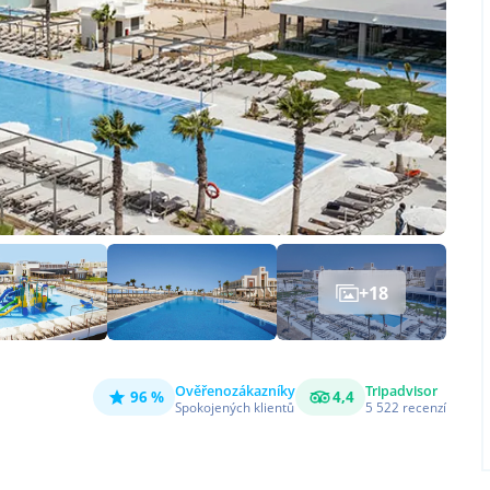
+
18
Ověřeno
zákazníky
Tripadvisor
96 %
4,4
Spokojených klientů
5 522
recenzí