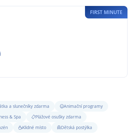
FIRST MINUTE
j
átka a slunečníky zdarma
Animační programy
ness & Spa
Plážové osušky zdarma
azén
Klidné místo
Dětská postýlka