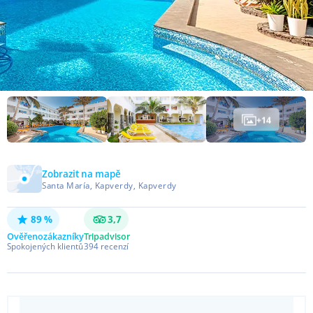
+
14
Zobrazit na mapě
Santa María, Kapverdy, Kapverdy
89 %
3,7
Ověřeno
zákazníky
Tripadvisor
Spokojených klientů
394
recenzí