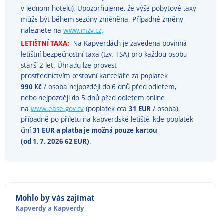
v jednom hotelu). Upozorňujeme, že výše pobytové taxy
může být během sezóny změněna. Případné změny
naleznete na
www.mzv.cz
.
LETIŠTNÍ TAXA:
Na Kapverdách je zavedena povinná
letištní bezpečnostní taxa (tzv. TSA) pro každou osobu
starší 2 let. Úhradu lze provést
prostřednictvím cestovní kanceláře za poplatek
990 Kč
/ osoba nejpozději do 6 dnů před odletem,
nebo nejpozději do 5 dnů před odletem online
na
www.ease.gov.cv
(poplatek cca
31 EUR
/ osoba),
případně po příletu na kapverdské letiště, kde poplatek
činí
31 EUR a platba je možná pouze kartou
(od 1. 7. 2026 62 EUR)
.
Mohlo by vás zajímat
Kapverdy
a
Kapverdy