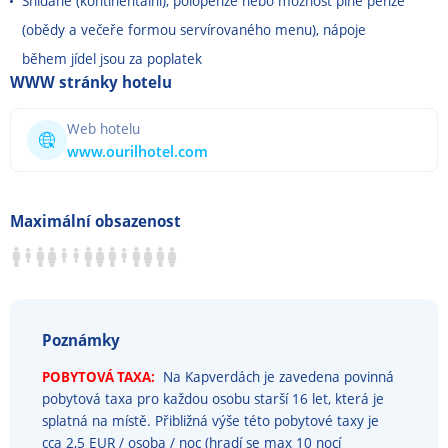
Snídaně (kontinentální), polopenze nebo možnost plné penze
(obědy a večeře formou servírovaného menu), nápoje
během jídel jsou za poplatek
WWW stránky hotelu
Web hotelu
www.ourilhotel.com
Maximální obsazenost
Poznámky
POBYTOVÁ TAXA:
Na Kapverdách je zavedena povinná
pobytová taxa pro každou osobu starší 16 let, která je
splatná na místě. Přibližná výše této pobytové taxy je
cca 2,5 EUR / osoba / noc (hradí se max 10 nocí