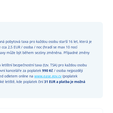
á pobytová taxa pro každou osobu starší 16 let, která je
e cca 2,5 EUR / osoba / noc (hradí se max 10 nocí
é taxy může být během sezóny změněna. Případné změny
etištní bezpečnostní taxa (tzv. TSA) pro každou osobu
tovní kanceláře za poplatek
990 Kč
/ osoba nejpozději
řed odletem online na
www.ease.gov.cv
(poplatek
é letiště, kde poplatek činí
31 EUR a platba je možná