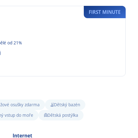
FIRST MINUTE
pělé od 21%
j
ážové osušky zdarma
Dětský bazén
ný vstup do moře
Dětská postýlka
Internet