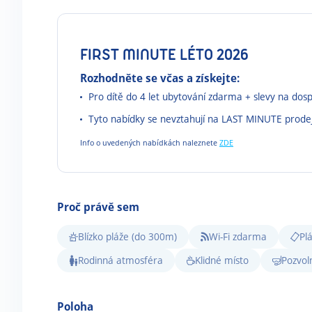
FIRST MINUTE LÉTO 2026
Rozhodněte se včas a získejte:
Pro dítě do 4 let ubytování zdarma + s
levy na dos
Tyto nabídky se nevztahují na LAST MINUTE prode
Info o uvedených nabídkách naleznete
ZDE
Proč právě sem
Blízko pláže (do 300m)
Wi-Fi zdarma
Pl
Rodinná atmosféra
Klidné místo
Pozvol
Poloha