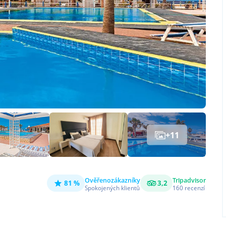
+
11
Ověřeno
zákazníky
Tripadvisor
81 %
3,2
Spokojených klientů
160
recenzí