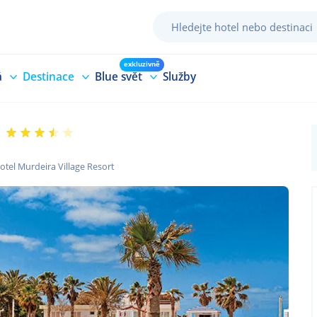
exkluzivně
á
Destinace
Blue svět
Služby
otel Murdeira Village Resort