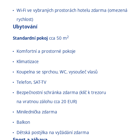
Wi-Fi ve vybraných prostorách hotelu zdarma (omezená
rychlost)
Ubytování
2
Standardní pokoj
cca 50 m
Komfortní a prostorné pokoje
Klimatizace
Koupelna se sprchou, WC, vysoušeč vlasů
Telefon, SAT-TV
Bezpečnostní schránka zdarma (klíč k trezoru
na vratnou zálohu cca 20 EUR)
Minilednička zdarma
Balkon
Dětská postýlka na vyžádání zdarma
Sport a zábava