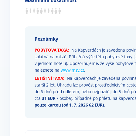
Maximální obsazenost
Poznámky
POBYTOVÁ TAXA:
Na Kapverdách je zavedena povinn
splatná na místě. Přibližná výše této pobytové taxy j
v jednom hotelu). Upozorňujeme, že výše pobytov
naleznete na
www.mzv.cz
.
LETIŠTNÍ TAXA:
Na Kapverdách je zavedena povinná l
starší 2 let. Úhradu lze provést prostřednictvím ces
do 6 dnů před odletem, nebo nejpozději do 5 dnů p
cca
31 EUR
/ osoba), případně po příletu na kapverdsk
pouze kartou (od 1. 7. 2026 62 EUR)
.