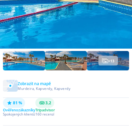
+
13
Zobrazit na mapě
Murdeira, Kapverdy, Kapverdy
81 %
3,2
Ověřeno
zákazníky
Tripadvisor
Spokojených klientů
160
recenzí