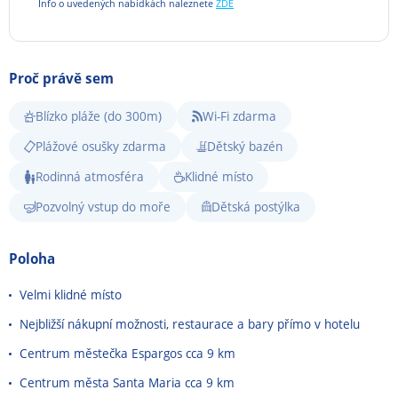
Info o uvedených nabídkách naleznete
ZDE
Proč právě sem
Blízko pláže (do 300m)
Wi-Fi zdarma
Plážové osušky zdarma
Dětský bazén
Rodinná atmosféra
Klidné místo
Pozvolný vstup do moře
Dětská postýlka
Poloha
Velmi klidné místo
Nejbližší nákupní možnosti, restaurace a bary přímo v hotelu
Centrum městečka Espargos cca 9 km
Centrum města Santa Maria cca 9 km