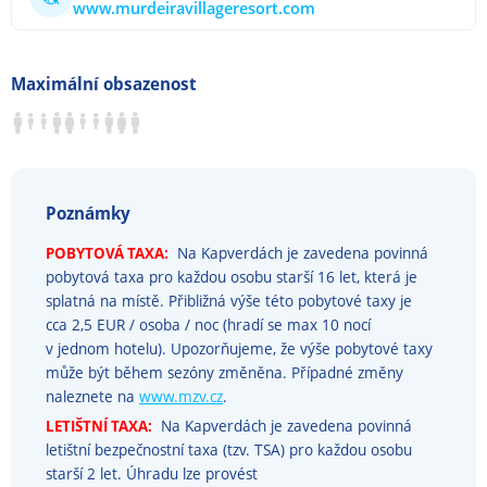
www.murdeiravillageresort.com
Maximální obsazenost
Poznámky
POBYTOVÁ TAXA:
Na Kapverdách je zavedena povinná
pobytová taxa pro každou osobu starší 16 let, která je
splatná na místě. Přibližná výše této pobytové taxy je
cca 2,5 EUR / osoba / noc (hradí se max 10 nocí
v jednom hotelu). Upozorňujeme, že výše pobytové taxy
může být během sezóny změněna. Případné změny
naleznete na
www.mzv.cz
.
LETIŠTNÍ TAXA:
Na Kapverdách je zavedena povinná
letištní bezpečnostní taxa (tzv. TSA) pro každou osobu
starší 2 let. Úhradu lze provést