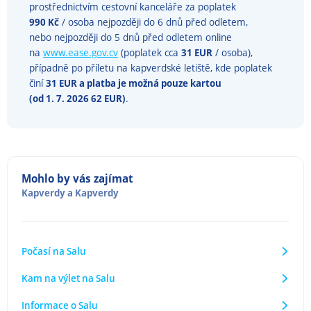
prostřednictvím cestovní kanceláře za poplatek
990 Kč
/ osoba nejpozději do 6 dnů před odletem,
nebo nejpozději do 5 dnů před odletem online
na
www.ease.gov.cv
(poplatek cca
31 EUR
/ osoba),
případně po příletu na kapverdské letiště, kde poplatek
činí
31 EUR a platba je možná pouze kartou
(od 1. 7. 2026 62 EUR)
.
Mohlo by vás zajímat
Kapverdy
a
Kapverdy
Počasí na Salu
Kam na výlet na Salu
Informace o Salu