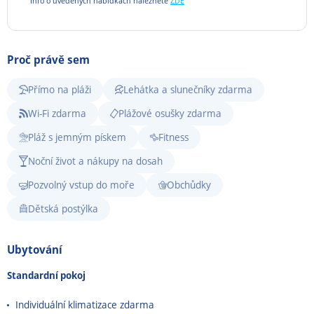
Info o uvedených nabídkách naleznete
ZDE
Proč právě sem
Přímo na pláži
Lehátka a slunečníky zdarma
Wi-Fi zdarma
Plážové osušky zdarma
Pláž s jemným pískem
Fitness
Noční život a nákupy na dosah
Pozvolný vstup do moře
Obchůdky
Dětská postýlka
Ubytování
Standardní pokoj
Individuální klimatizace zdarma