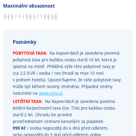
Maximální obsazenost
Poznámky
POBYTOVÁ TAXA:
Na Kapverdách je zavedena povinná
pobytová taxa pro každou osobu starší 16 let, která je
splatná na místě. Přibližná výše této pobytové taxy je
cca 2,5 EUR / osoba / noc (hradí se max 10 nocí
v jednom hotelu). Upozorňujeme, že výše pobytové taxy
může být během sezóny změněna. Případné změny
naleznete na
www.mzv.cz
.
LETIŠTNÍ TAXA:
Na Kapverdách je zavedena povinná
letištní bezpečnostní taxa (tzv. TSA) pro každou osobu
starší 2 let. Úhradu lze provést
prostřednictvím cestovní kanceláře za poplatek
990 Kč
/ osoba nejpozději do 6 dnů před odletem,
nebo nejpozději do 5 dnů před odletem online