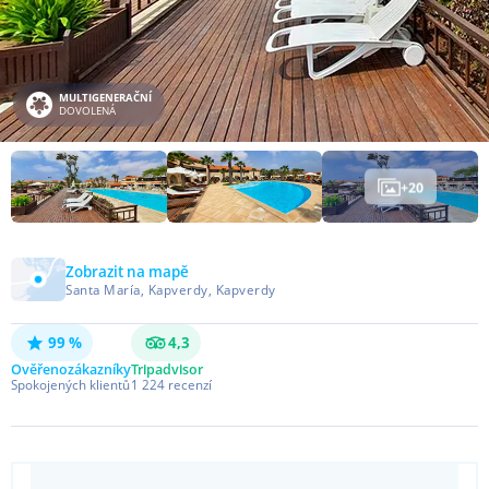
MULTIGENERAČNÍ
DOVOLENÁ
+
20
Zobrazit na mapě
Santa María, Kapverdy, Kapverdy
99 %
4,3
Ověřeno
zákazníky
Tripadvisor
Spokojených klientů
1 224
recenzí