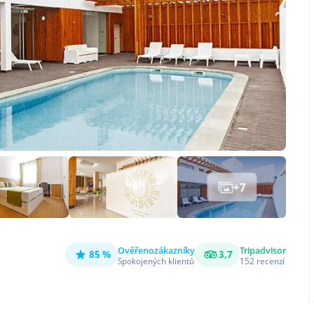
+
7
Ověřeno
zákazníky
Tripadvisor
85 %
3,7
Spokojených klientů
152
recenzí