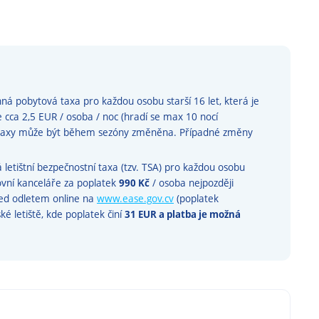
á pobytová taxa pro každou osobu starší 16 let, která je
e cca 2,5 EUR / osoba / noc (hradí se max 10 nocí
é taxy může být během sezóny změněna. Případné změny
etištní bezpečnostní taxa (tzv. TSA) pro každou osobu
tovní kanceláře za poplatek
990 Kč
/ osoba nejpozději
řed odletem online na
www.ease.gov.cv
(poplatek
é letiště, kde poplatek činí
31 EUR a platba je možná