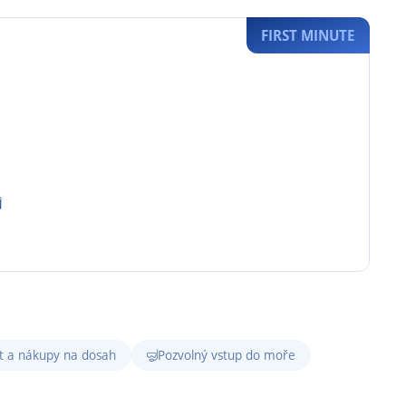
FIRST MINUTE
j
ot a nákupy na dosah
Pozvolný vstup do moře