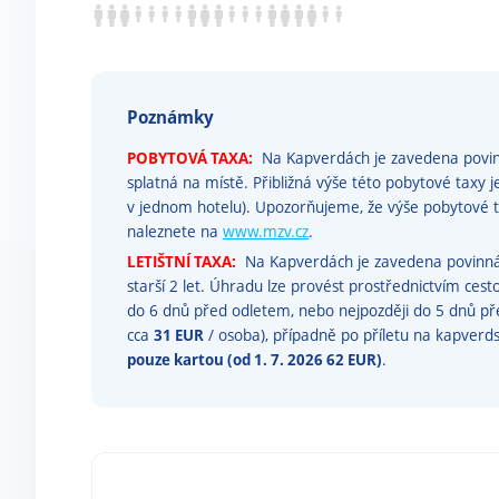
Poznámky
POBYTOVÁ TAXA:
Na Kapverdách je zavedena povinn
splatná na místě. Přibližná výše této pobytové taxy j
v jednom hotelu). Upozorňujeme, že výše pobytov
naleznete na
www.mzv.cz
.
LETIŠTNÍ TAXA:
Na Kapverdách je zavedena povinná l
starší 2 let. Úhradu lze provést prostřednictvím ces
do 6 dnů před odletem, nebo nejpozději do 5 dnů p
cca
31 EUR
/ osoba), případně po příletu na kapverdsk
pouze kartou (od 1. 7. 2026 62 EUR)
.