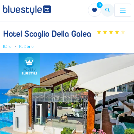
0
Menu
Menu
Hotel Scoglio Della Galea
Itálie
Kalábrie
POUZE U
BLUE STYLE