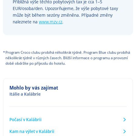
Přibližná výše těchto pobytových tax je cca 1–5
EUR/osoba/den. Upozorňujeme, že výše pobytové taxy
může být během sezóny změněna. Případné změny
naleznete na
www.mzv.cz
.
*
Program Croco clubu probíhá několikrát týdně. Program Blue clubu probíhá
několikrát týdně v různých časech. Bližší informace o programu a provozní
době obdržíte po příjezdu do hotelu.
Mohlo by vás zajímat
Itálie
a
Kalábrie
Počasí v Kalábrii
Kam na výlet v Kalábrii