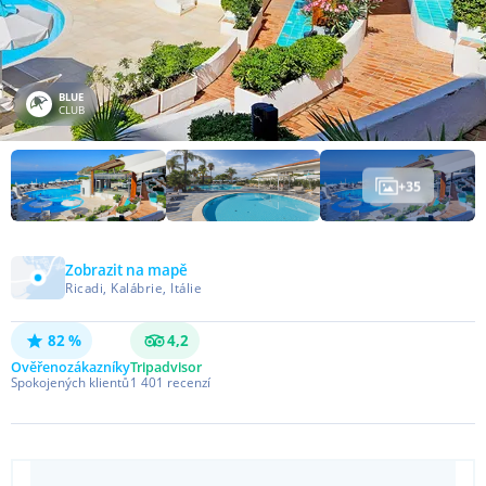
BLUE
CLUB
+
35
Zobrazit na mapě
Ricadi, Kalábrie, Itálie
82 %
4,2
Ověřeno
zákazníky
Tripadvisor
Spokojených klientů
1 401
recenzí