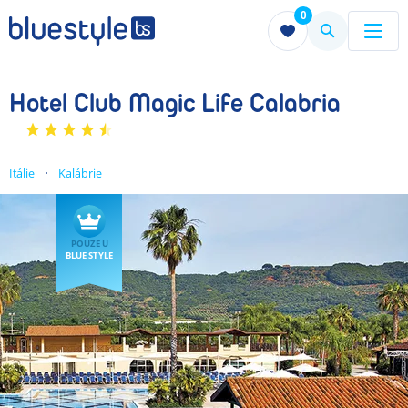
0
Menu
Menu
Hotel Club Magic Life Calabria
Itálie
Kalábrie
POUZE U
BLUE STYLE