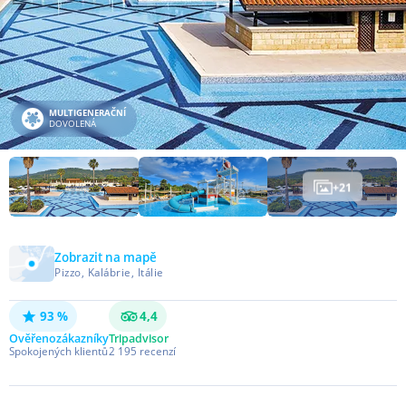
MULTIGENERAČNÍ
DOVOLENÁ
+
21
Zobrazit na mapě
Pizzo, Kalábrie, Itálie
93 %
4,4
Ověřeno
zákazníky
Tripadvisor
Spokojených klientů
2 195
recenzí