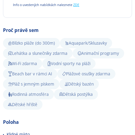
Info o uvedených nabídkách naleznete
ZDE
Proč právě sem
Blízko pláže (do 300m)
Aquapark/Skluzavky
Lehátka a slunečníky zdarma
Animační programy
Wi-Fi zdarma
Vodní sporty na pláži
Beach bar v rámci AI
Plážové osušky zdarma
Pláž s jemným pískem
Dětský bazén
Rodinná atmosféra
Dětská postýlka
Dětské hřiště
Poloha
Klidné místo