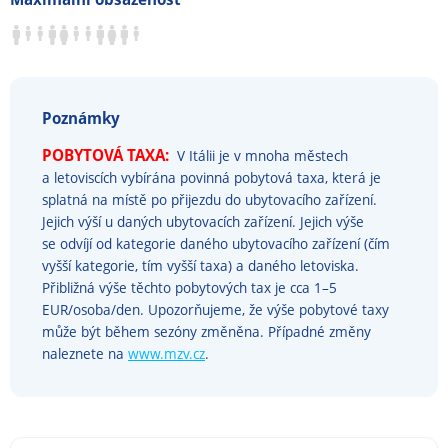
Poznámky
POBYTOVÁ TAXA:
V Itálii je v mnoha městech
a letoviscích vybírána povinná pobytová taxa, která je
splatná na místě po přijezdu do ubytovacího zařízení.
Jejich výší u daných ubytovacích zařízení. Jejich výše
se odvíjí od kategorie daného ubytovacího zařízení (čím
vyšší kategorie, tím vyšší taxa) a daného letoviska.
Přibližná výše těchto pobytových tax je cca 1–5
EUR/osoba/den. Upozorňujeme, že výše pobytové taxy
může být během sezóny změněna. Případné změny
naleznete na
www.mzv.cz
.