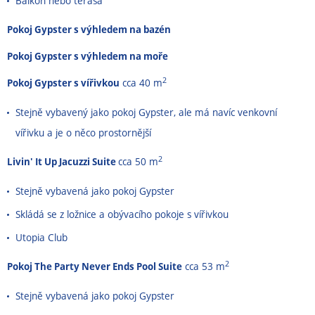
Balkon nebo terasa
Pokoj Gypster s výhledem na bazén
Pokoj Gypster s výhledem na moře
2
Pokoj Gypster s vířivkou
cca 40 m
Stejně vybavený jako pokoj Gypster, ale má navíc venkovní
vířivku a je o něco prostornější
2
Livin' It Up Jacuzzi Suite
cca 50 m
Stejně vybavená jako pokoj Gypster
Skládá se z ložnice a obývacího pokoje s vířivkou
Utopia Club
2
Pokoj The Party Never Ends Pool Suite
cca 53 m
Stejně vybavená jako pokoj Gypster