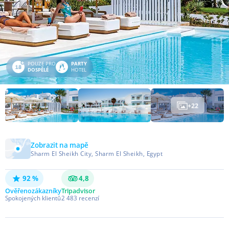
POUZE PRO
PARTY
DOSPĚLÉ
HOTEL
+
22
Zobrazit na mapě
Sharm El Sheikh City, Sharm El Sheikh, Egypt
92 %
4,8
Ověřeno
zákazníky
Tripadvisor
Spokojených klientů
2 483
recenzí