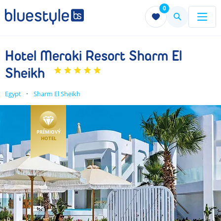
0
Menu
Menu
Hotel Meraki Resort Sharm El
Sheikh
Egypt
Sharm El Sheikh
PRÉMIOVÝ
HOTEL