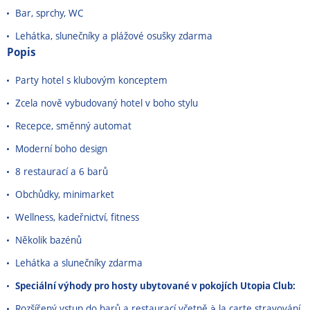
Bar, sprchy, WC
Lehátka, slunečníky a plážové osušky zdarma
Popis
Party hotel s klubovým konceptem
Zcela nově vybudovaný hotel v boho stylu
Recepce, směnný automat
Moderní boho design
8 restaurací a 6 barů
Obchůdky, minimarket
Wellness, kadeřnictví, fitness
Několik bazénů
Lehátka a slunečníky zdarma
Speciální výhody pro hosty ubytované v pokojích Utopia Club:
Rozšířený vstup do barů a restaurací včetně à la carte stravování