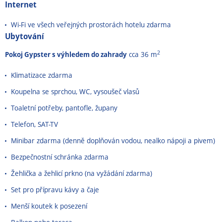
Internet
Wi-Fi ve všech veřejných prostorách hotelu zdarma
Ubytování
2
Pokoj Gypster s výhledem do zahrady
cca 36 m
Klimatizace zdarma
Koupelna se sprchou, WC, vysoušeč vlasů
Toaletní potřeby, pantofle, župany
Telefon, SAT-TV
Minibar zdarma (denně doplňován vodou, nealko nápoji a pivem)
Bezpečnostní schránka zdarma
Žehlička a žehlicí prkno (na vyžádání zdarma)
Set pro přípravu kávy a čaje
Menší koutek k posezení