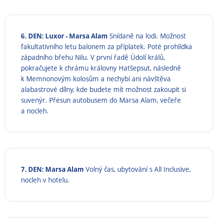
6. DEN: Luxor - Marsa Alam
Snídaně na lodi. Možnost
fakultativního letu balonem za příplatek. Poté prohlídka
západního břehu Nilu. V první řadě Údolí králů,
pokračujete k chrámu královny Hatšepsut, následně
k Memnonovým kolosům a nechybí ani návštěva
alabastrové dílny, kde budete mít možnost zakoupit si
suvenýr. Přesun autobusem do Marsa Alam, večeře
a nocleh.
7. DEN: Marsa Alam
Volný čas, ubytování s All Inclusive,
nocleh v hotelu.