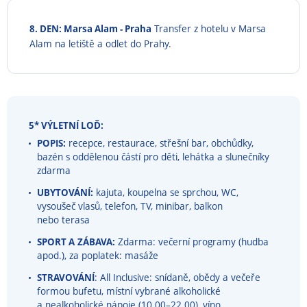
8. DEN: Marsa Alam - Praha
Transfer z hotelu v Marsa
Alam na letiště a odlet do Prahy.
5* VÝLETNÍ LOĎ:
POPIS:
recepce, restaurace, střešní bar, obchůdky,
bazén s oddělenou částí pro děti, lehátka a slunečníky
zdarma
UBYTOVÁNÍ:
kajuta, koupelna se sprchou, WC,
vysoušeč vlasů, telefon, TV, minibar, balkon
nebo terasa
SPORT A
ZÁBAVA:
Zdarma: večerní programy (hudba
apod.), za poplatek: masáže
STRAVOVÁNÍ
: All Inclusive: snídaně, obědy a večeře
formou bufetu, místní vybrané alkoholické
a nealkoholické nápoje (10.00⁠–⁠22.00), víno