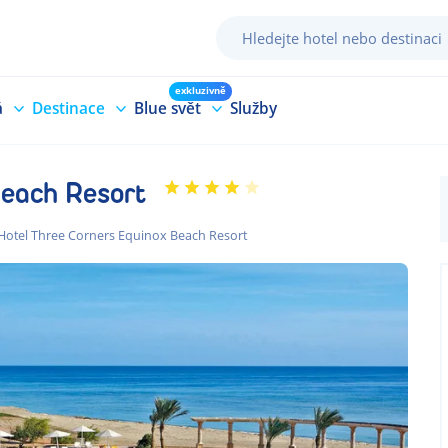
exkluzivně
á
Destinace
Blue svět
Služby
Beach Resort
Hotel Three Corners Equinox Beach Resort