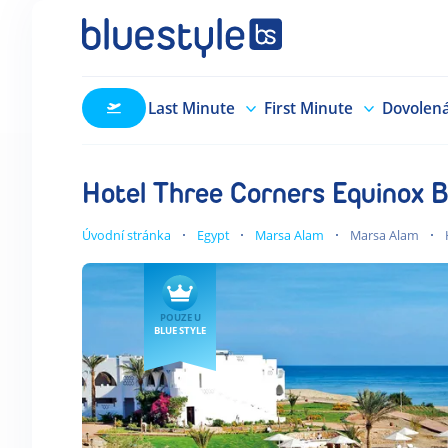
Last Minute
First Minute
Dovolen
Hotel Three Corners Equinox 
Úvodní stránka
Egypt
Marsa Alam
Marsa Alam
POUZE U
BLUE STYLE