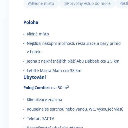
Klidné místo
Pozvolný vstup do moře
O
Poloha
Klidné místo
Nejbližší nákupní možnosti, restaurace a bary přímo
v hotelu
Jedna z nejkrásnějších pláží Abu Dabbab cca 2,5 km
Letiště Marsa Alam cca 38 km
Ubytování
2
Pokoj Comfort
cca 30 m
Klimatizace zdarma
Koupelna se sprchou nebo vanou, WC, vysoušeč vlasů
Telefon, SAT-TV
Bezpečnostní schránka zdarma