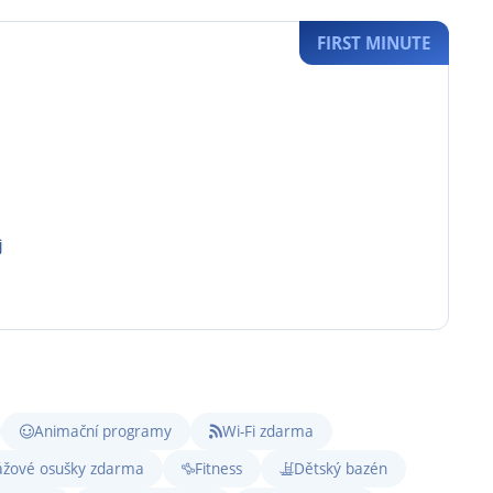
FIRST MINUTE
j
Animační programy
Wi-Fi zdarma
ážové osušky zdarma
Fitness
Dětský bazén