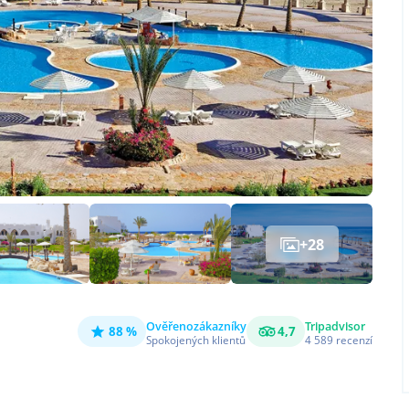
+
28
Ověřeno
zákazníky
Tripadvisor
88 %
4,7
Spokojených klientů
4 589
recenzí