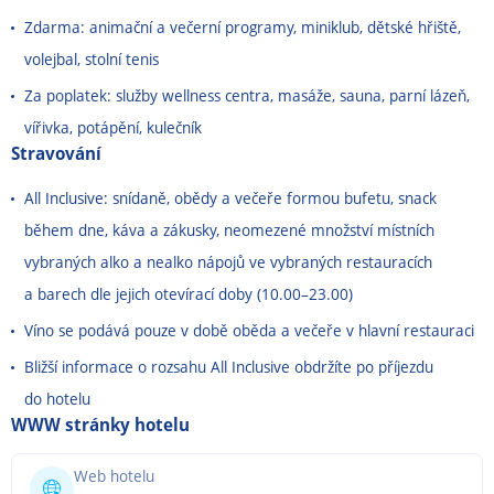
Zdarma: animační a večerní programy, miniklub, dětské hřiště,
volejbal, stolní tenis
Za poplatek: služby wellness centra, masáže, sauna, parní lázeň,
vířivka, potápění, kulečník
Stravování
All Inclusive: snídaně, obědy a večeře formou bufetu, snack
během dne, káva a zákusky, neomezené množství místních
vybraných alko a nealko nápojů ve vybraných restauracích
a barech dle jejich otevírací doby (10.00
–
23.00)
Víno se podává pouze v době oběda a večeře v hlavní restauraci
Bližší informace o rozsahu All Inclusive obdržíte po příjezdu
do hotelu
WWW stránky hotelu
Web hotelu