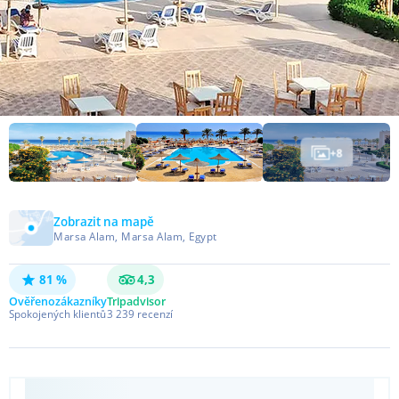
+
8
Zobrazit na mapě
Marsa Alam, Marsa Alam, Egypt
81 %
4,3
Ověřeno
zákazníky
Tripadvisor
Spokojených klientů
3 239
recenzí