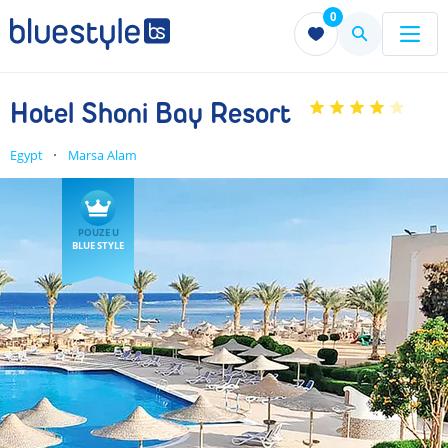
0
Menu
Menu
Hotel Shoni Bay Resort
Egypt
Marsa Alam
POUZE U
BLUE STYLE