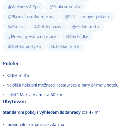
Wellness & Spa
Soukromá pláž
Plážové osušky zdarma
Pláž s jemným pískem
Fitness
Dětský bazén
Klidné místo
Pozvolný vstup do moře
Obchůdky
Dětská postýlka
Dětské hřiště
Poloha
Klidné místo
Nejbližší nákupní možnosti, restaurace a bary přímo v hotelu
Letiště Marsa Alam cca 60 km
Ubytování
2
Standardní pokoj s výhledem do zahrady
cca 47 m
Individuální klimatizace zdarma