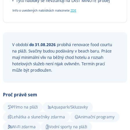
Tyto nabídky se nevztahují na LAST MINUTE prodej
Info o uvedených nabídkách naleznete
ZDE
V období
do 31.08.2026
probíhá renovace food courtu
na pláži. Svačiny budou podávány v beach baru. Práce
mají minimální vliv na běžný chod hotelu a rozsah
hotelových služeb není nijak ovlivněn. Termín prací
může být prodloužen.
Proč právě sem
Přímo na pláži
Aquapark/Skluzavky
Lehátka a slunečníky zdarma
Animační programy
Wi-Fi zdarma
Vodní sporty na pláži