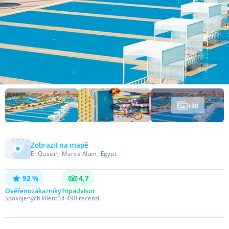
+
30
Zobrazit na mapě
El Quseir, Marsa Alam, Egypt
92 %
4,7
Ověřeno
zákazníky
Tripadvisor
Spokojených klientů
4 490
recenzí