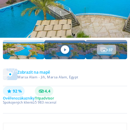
+
37
Zobrazit na mapě
Marsa Alam - Jih, Marsa Alam, Egypt
92 %
4,4
Ověřeno
zákazníky
Tripadvisor
Spokojených klientů
5 983
recenzí