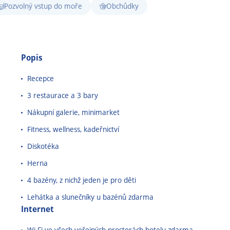
Pozvolný vstup do moře
Obchůdky
Popis
Recepce
3 restaurace a 3 bary
Nákupní galerie, minimarket
Fitness, wellness, kadeřnictví
Diskotéka
Herna
4 bazény, z nichž jeden je pro děti
Lehátka a slunečníky u bazénů zdarma
Internet
Wi-Fi ve všech veřejných prostorách hotelu zdarma