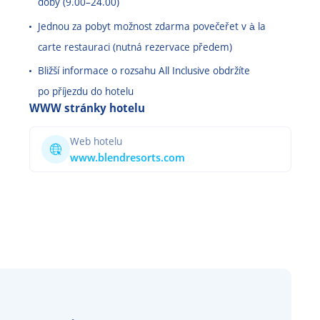
doby (9.00
–
24.00)
Jednou za pobyt možnost zdarma povečeřet v à la
carte restauraci (nutná rezervace předem)
Bližší informace o rozsahu All Inclusive obdržíte
po příjezdu do hotelu
WWW stránky hotelu
Web hotelu
www.blendresorts.com