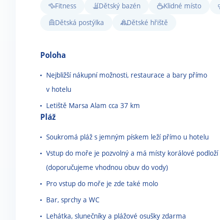
Fitness
Dětský bazén
Klidné místo
Dětská postýlka
Dětské hřiště
Poloha
Nejbližší nákupní možnosti, restaurace a bary přímo
v hotelu
Letiště Marsa Alam cca 37 km
Pláž
Soukromá pláž s jemným pískem leží přímo u hotelu
Vstup do moře je pozvolný a má místy korálové podloží
(doporučujeme vhodnou obuv do vody)
Pro vstup do moře je zde také molo
Bar, sprchy a WC
Lehátka, slunečníky a plážové osušky zdarma