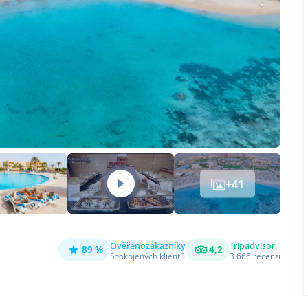
+
41
Ověřeno
zákazníky
Tripadvisor
89 %
4,2
Spokojených klientů
3 666
recenzí