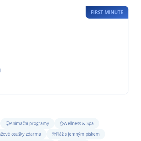
FIRST MINUTE
j
Animační programy
Wellness & Spa
ážové osušky zdarma
Pláž s jemným pískem