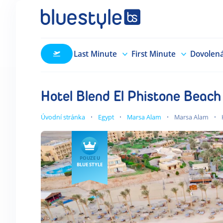
Last Minute
First Minute
Dovolen
Hotel Blend El Phistone Beach
Úvodní stránka
Egypt
Marsa Alam
Marsa Alam
POUZE U
BLUE STYLE