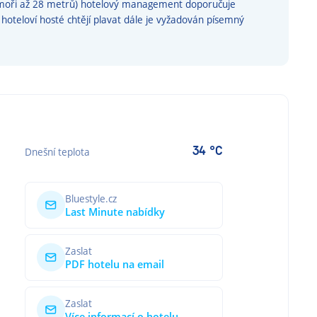
moři až 28 metrů) hotelový management doporučuje
hoteloví hosté chtějí plavat dále je vyžadován písemný
34 °C
Dnešní teplota
Bluestyle.cz
Last Minute nabídky
Zaslat
PDF hotelu na email
Zaslat
Více informací o hotelu