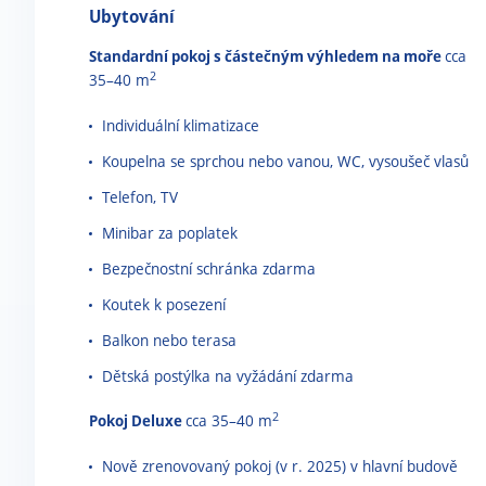
Ubytování
Standardní pokoj s částečným výhledem na moře
cca
2
35
–
40 m
Individuální klimatizace
Koupelna se sprchou nebo vanou, WC, vysoušeč vlasů
Telefon, TV
Minibar za poplatek
Bezpečnostní schránka zdarma
Koutek k posezení
Balkon nebo terasa
Dětská postýlka na vyžádání zdarma
2
Pokoj Deluxe
cca 35
–
40 m
Nově zrenovovaný pokoj (v r. 2025) v hlavní budově