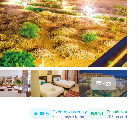
+
23
Ověřeno
zákazníky
Tripadvisor
82 %
4,1
Spokojených klientů
202
recenzí