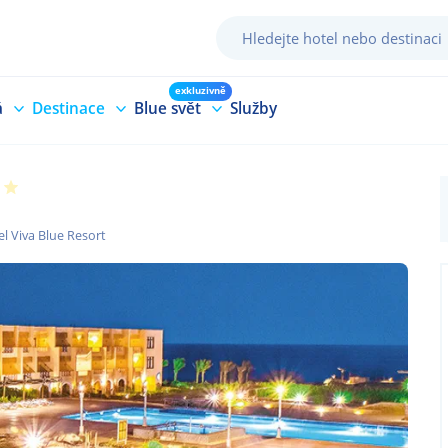
exkluzivně
á
Destinace
Blue svět
Služby
el Viva Blue Resort