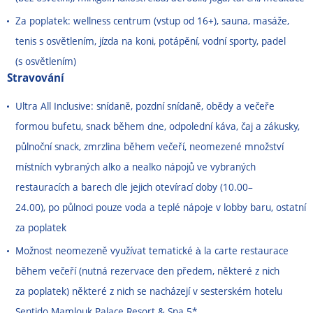
Za poplatek: wellness centrum (vstup od 16+), sauna, masáže,
tenis s osvětlením, jízda na koni, potápění, vodní sporty, padel
(s osvětlením)
Stravování
Ultra All Inclusive: snídaně, pozdní snídaně, obědy a večeře
formou bufetu, snack během dne, odpolední káva, čaj a zákusky,
půlnoční snack, zmrzlina během večeří, neomezené množství
místních vybraných alko a nealko nápojů ve vybraných
restauracích a barech dle jejich otevírací doby (10.00
–
24.00), po půlnoci pouze voda a teplé nápoje v lobby baru, ostatní
za poplatek
Možnost neomezeně využívat tematické à la carte restaurace
během večeří (nutná rezervace den předem, některé z nich
za poplatek) některé z nich se nacházejí v sesterském hotelu
Sentido Mamlouk Palace Resort & Spa 5*