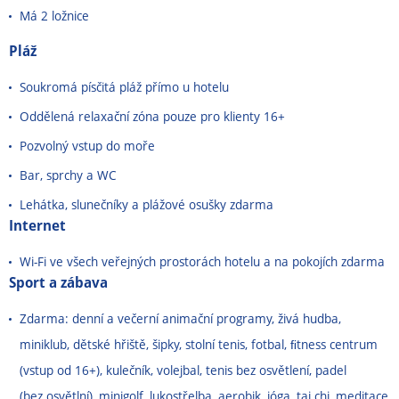
Má 2 ložnice
Pláž
Soukromá písčitá pláž přímo u hotelu
Oddělená relaxační zóna pouze pro klienty 16+
Pozvolný vstup do moře
Bar, sprchy a WC
Lehátka, slunečníky a plážové osušky zdarma
Internet
Wi-Fi ve všech veřejných prostorách hotelu a na pokojích zdarma
Sport a zábava
Zdarma: denní a večerní animační programy, živá hudba,
miniklub, dětské hřiště, šipky, stolní tenis, fotbal, ﬁtness centrum
(vstup od 16+), kulečník, volejbal, tenis bez osvětlení, padel
(bez osvětlní), minigolf, lukostřelba, aerobik, jóga, tai chi, meditace