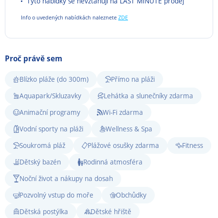
Tyto nabídky se nevztahují na LAST MINUTE prodej
Info o uvedených nabídkách naleznete
ZDE
Proč právě sem
Blízko pláže (do 300m)
Přímo na pláži
Aquapark/Skluzavky
Lehátka a slunečníky zdarma
Animační programy
Wi-Fi zdarma
Vodní sporty na pláži
Wellness & Spa
Soukromá pláž
Plážové osušky zdarma
Fitness
Dětský bazén
Rodinná atmosféra
Noční život a nákupy na dosah
Pozvolný vstup do moře
Obchůdky
Dětská postýlka
Dětské hřiště