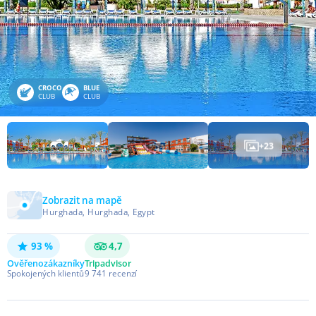
CROCO
BLUE
CLUB
CLUB
+
23
Zobrazit na mapě
Hurghada, Hurghada, Egypt
93 %
4,7
Ověřeno
zákazníky
Tripadvisor
Spokojených klientů
9 741
recenzí