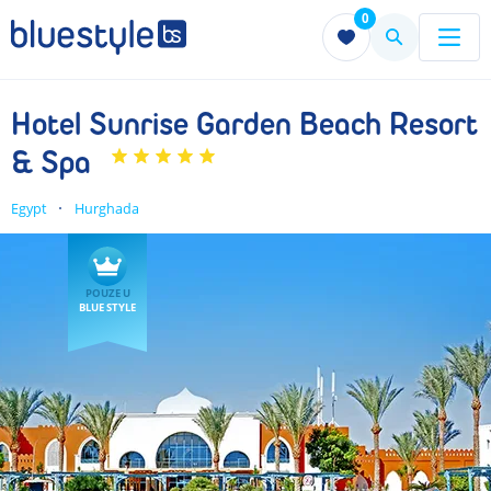
0
Menu
Menu
Hotel Sunrise Garden Beach Resort
& Spa
Egypt
Hurghada
POUZE U
BLUE STYLE