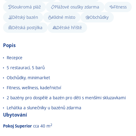
Soukromá pláž
Plážové osušky zdarma
Fitness
Dětský bazén
Klidné místo
Obchůdky
Dětská postýlka
Dětské hřiště
Popis
Recepce
5 restaurací, 5 barů
Obchůdky, minimarket
Fitness, wellness, kadeřnictví
2 bazény pro dospělé a bazén pro děti s menšími skluzavkami
Lehátka a slunečníky u bazénů zdarma
Ubytování
2
Pokoj Superior
cca 40 m