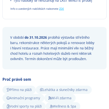
Tyto nabídky se nevztahují na LAST MINUTE prodej
Info o uvedených nabídkách naleznete
ZDE
V období
do
31.10.2026
probíhá výstavba střešního
baru, rekonstrukce některých pokojů a renovace lobby
i hlavní restaurace. Práce mají minimální vliv na běžný
chod hotelu a rozsah hotelových služeb není nikterak
ovlivněn. Termín dokončení může být prodloužen.
Proč právě sem
Přímo na pláži
Lehátka a slunečníky zdarma
Animační programy
Wi-Fi zdarma
Vodní sporty na pláži
Wellness & Spa