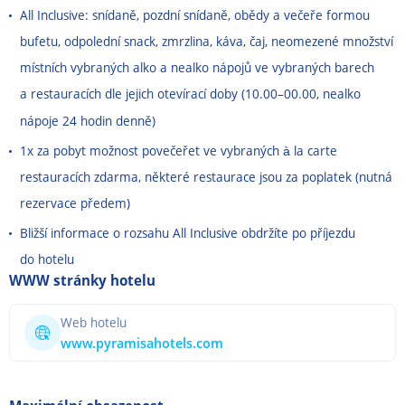
All Inclusive: snídaně, pozdní snídaně, obědy a večeře formou
bufetu, odpolední snack, zmrzlina, káva, čaj, neomezené množství
místních vybraných alko a nealko nápojů ve vybraných barech
a restauracích dle jejich otevírací doby (10.00
–
00.00, nealko
nápoje 24 hodin denně)
1x za pobyt možnost povečeřet ve vybraných à la carte
restauracích zdarma, některé restaurace jsou za poplatek (nutná
rezervace předem)
Bližší informace o rozsahu All Inclusive obdržíte po příjezdu
do hotelu
WWW stránky hotelu
Web hotelu
www.pyramisahotels.com