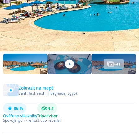
+
41
Zobrazit na mapě
Sahl Hasheesh, Hurghada, Egypt
86 %
4,1
Ověřeno
zákazníky
Tripadvisor
Spokojených klientů
3 565
recenzí