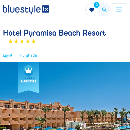
0
Menu
Menu
Hotel Pyramisa Beach Resort
Egypt
Hurghada
POUZE U
BLUE STYLE