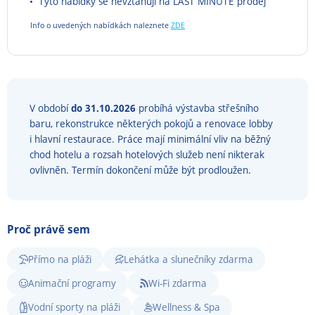
Tyto nabídky se nevztahují na LAST MINUTE prodej
Info o uvedených nabídkách naleznete
ZDE
V období
do
31.10.2026
probíhá výstavba střešního
baru, rekonstrukce některých pokojů a renovace lobby
i hlavní restaurace. Práce mají minimální vliv na běžný
chod hotelu a rozsah hotelových služeb není nikterak
ovlivněn. Termín dokončení může být prodloužen.
Proč právě sem
Přímo na pláži
Lehátka a slunečníky zdarma
Animační programy
Wi-Fi zdarma
Vodní sporty na pláži
Wellness & Spa