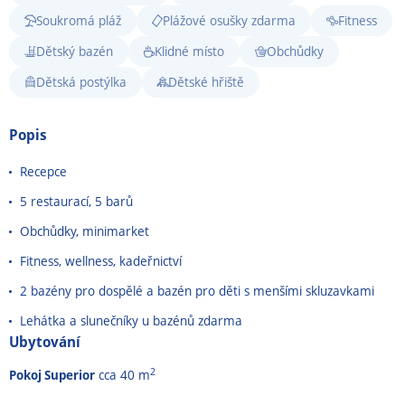
Soukromá pláž
Plážové osušky zdarma
Fitness
Dětský bazén
Klidné místo
Obchůdky
Dětská postýlka
Dětské hřiště
Popis
Recepce
5 restaurací, 5 barů
Obchůdky, minimarket
Fitness, wellness, kadeřnictví
2 bazény pro dospělé a bazén pro děti s menšími skluzavkami
Lehátka a slunečníky u bazénů zdarma
Ubytování
2
Pokoj Superior
cca 40 m