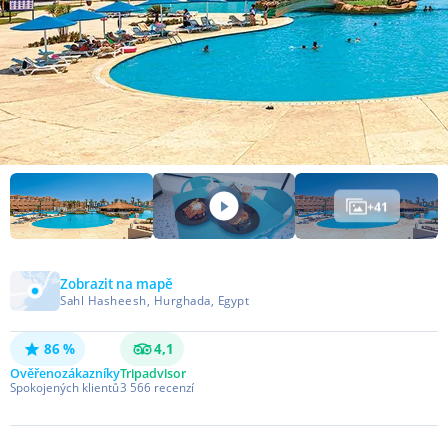
+
41
Zobrazit na mapě
Sahl Hasheesh, Hurghada, Egypt
86 %
4,1
Ověřeno
zákazníky
Tripadvisor
Spokojených klientů
3 566
recenzí