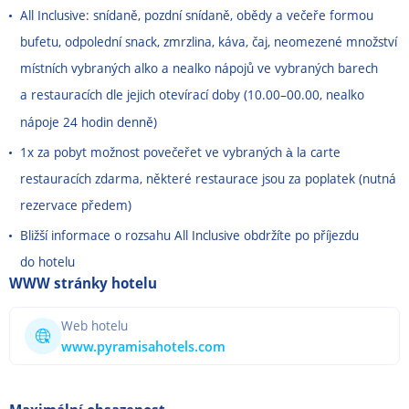
All Inclusive: snídaně, pozdní snídaně, obědy a večeře formou
bufetu, odpolední snack, zmrzlina, káva, čaj, neomezené množství
místních vybraných alko a nealko nápojů ve vybraných barech
a restauracích dle jejich otevírací doby (10.00
–
00.00, nealko
nápoje 24 hodin denně)
1x za pobyt možnost povečeřet ve vybraných à la carte
restauracích zdarma, některé restaurace jsou za poplatek (nutná
rezervace předem)
Bližší informace o rozsahu All Inclusive obdržíte po příjezdu
do hotelu
WWW stránky hotelu
Web hotelu
www.pyramisahotels.com