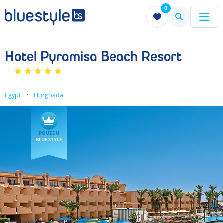
0
Menu
Menu
Hotel Pyramisa Beach Resort
Egypt
Hurghada
POUZE U
BLUE STYLE