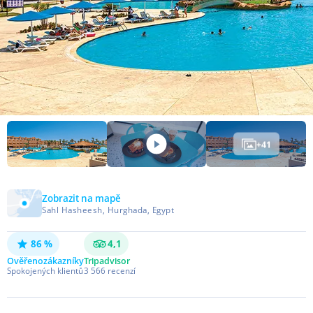
+
41
Zobrazit na mapě
Sahl Hasheesh, Hurghada, Egypt
86 %
4,1
Ověřeno
zákazníky
Tripadvisor
Spokojených klientů
3 566
recenzí