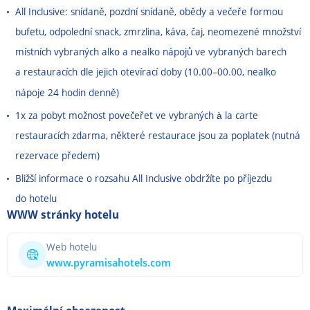
All Inclusive: snídaně, pozdní snídaně, obědy a večeře formou
bufetu, odpolední snack, zmrzlina, káva, čaj, neomezené množství
místních vybraných alko a nealko nápojů ve vybraných barech
a restauracích dle jejich otevírací doby (10.00
–
00.00, nealko
nápoje 24 hodin denně)
1x za pobyt možnost povečeřet ve vybraných à la carte
restauracích zdarma, některé restaurace jsou za poplatek (nutná
rezervace předem)
Bližší informace o rozsahu All Inclusive obdržíte po příjezdu
do hotelu
WWW stránky hotelu
Web hotelu
www.pyramisahotels.com