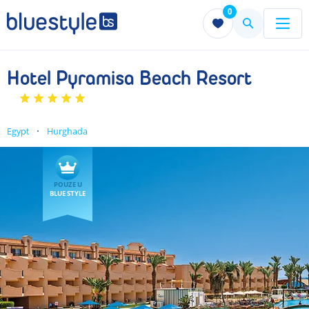
0
Menu
Menu
Hotel Pyramisa Beach Resort
Egypt
Hurghada
POUZE U
BLUE STYLE