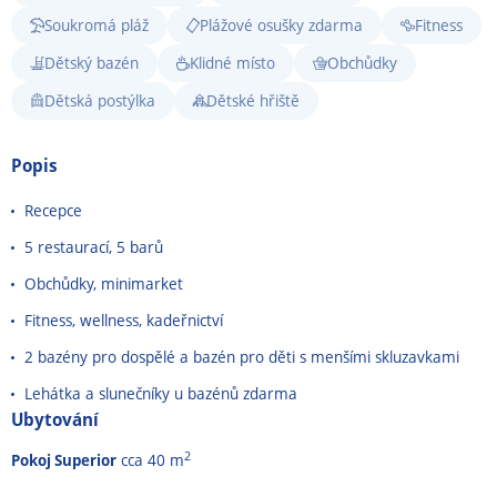
Soukromá pláž
Plážové osušky zdarma
Fitness
Dětský bazén
Klidné místo
Obchůdky
Dětská postýlka
Dětské hřiště
Popis
Recepce
5 restaurací, 5 barů
Obchůdky, minimarket
Fitness, wellness, kadeřnictví
2 bazény pro dospělé a bazén pro děti s menšími skluzavkami
Lehátka a slunečníky u bazénů zdarma
Ubytování
2
Pokoj Superior
cca 40 m