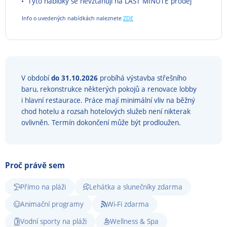
Tyto nabídky se nevztahují na LAST MINUTE prodej
Info o uvedených nabídkách naleznete
ZDE
V období
do
31.10.2026
probíhá výstavba střešního
baru, rekonstrukce některých pokojů a renovace lobby
i hlavní restaurace. Práce mají minimální vliv na běžný
chod hotelu a rozsah hotelových služeb není nikterak
ovlivněn. Termín dokončení může být prodloužen.
Proč právě sem
Přímo na pláži
Lehátka a slunečníky zdarma
Animační programy
Wi-Fi zdarma
Vodní sporty na pláži
Wellness & Spa