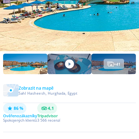
+
41
Zobrazit na mapě
Sahl Hasheesh, Hurghada, Egypt
86 %
4,1
Ověřeno
zákazníky
Tripadvisor
Spokojených klientů
3 566
recenzí