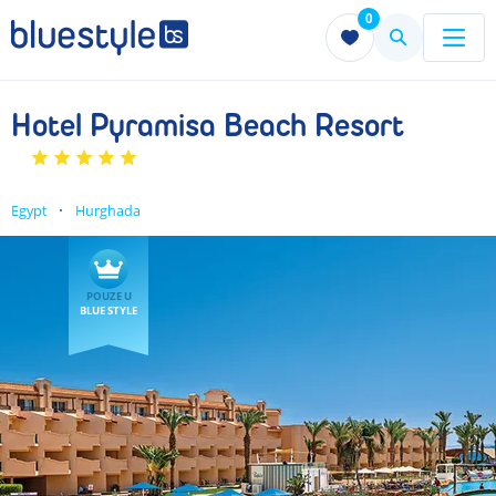
0
Menu
Menu
Hotel Pyramisa Beach Resort
Egypt
Hurghada
POUZE U
BLUE STYLE