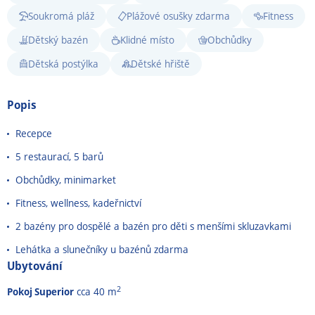
Soukromá pláž
Plážové osušky zdarma
Fitness
Dětský bazén
Klidné místo
Obchůdky
Dětská postýlka
Dětské hřiště
Popis
Recepce
5 restaurací, 5 barů
Obchůdky, minimarket
Fitness, wellness, kadeřnictví
2 bazény pro dospělé a bazén pro děti s menšími skluzavkami
Lehátka a slunečníky u bazénů zdarma
Ubytování
2
Pokoj Superior
cca 40 m