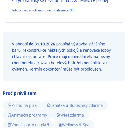
Tyto nabídky se nevztahují na LAST MINUTE prodej
Info o uvedených nabídkách naleznete
ZDE
V období
do
31.10.2026
probíhá výstavba střešního
baru, rekonstrukce některých pokojů a renovace lobby
i hlavní restaurace. Práce mají minimální vliv na běžný
chod hotelu a rozsah hotelových služeb není nikterak
ovlivněn. Termín dokončení může být prodloužen.
Proč právě sem
Přímo na pláži
Lehátka a slunečníky zdarma
Animační programy
Wi-Fi zdarma
Vodní sporty na pláži
Wellness & Spa