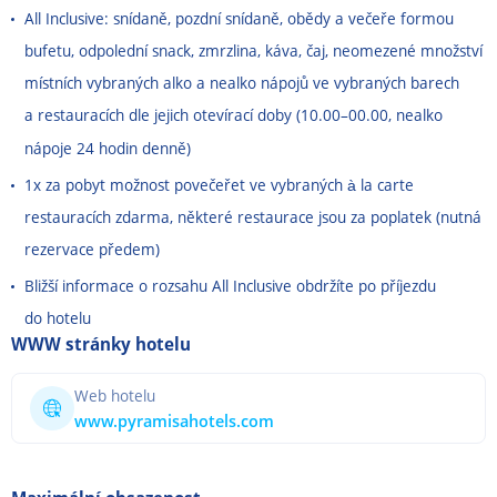
All Inclusive: snídaně, pozdní snídaně, obědy a večeře formou
bufetu, odpolední snack, zmrzlina, káva, čaj, neomezené množství
místních vybraných alko a nealko nápojů ve vybraných barech
a restauracích dle jejich otevírací doby (10.00
–
00.00, nealko
nápoje 24 hodin denně)
1x za pobyt možnost povečeřet ve vybraných à la carte
restauracích zdarma, některé restaurace jsou za poplatek (nutná
rezervace předem)
Bližší informace o rozsahu All Inclusive obdržíte po příjezdu
do hotelu
WWW stránky hotelu
Web hotelu
www.pyramisahotels.com