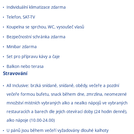
Individuální klimatizace zdarma
Telefon, SAT-TV
Koupelna se sprchou, WC, vysoušeč vlasů
Bezpečnostní schránka zdarma
Minibar zdarma
Set pro přípravu kávy a čaje
Balkon nebo terasa
Stravování
All Inclusive: brzká snídaně, snídaně, obědy, večeře a pozdní
večeře formou bufetu, snack během dne, zmrzlina, neomezené
množství místních vybraných alko a nealko nápojů ve vybraných
restauracích a barech dle jejich otevírací doby (24 hodin denně),
alko nápoje (10.00
-
24.00)
U pánů jsou během večeří vyžadovány dlouhé kalhoty