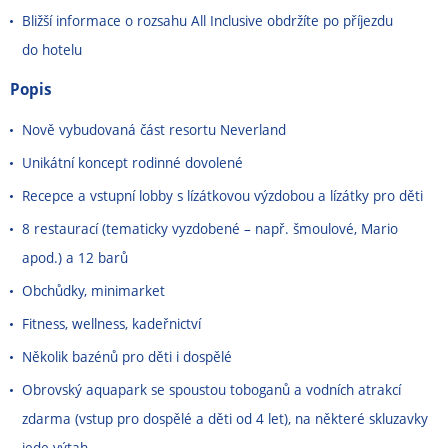
Bližší informace o rozsahu All Inclusive obdržíte po příjezdu
do hotelu
Popis
Nově vybudovaná část resortu Neverland
Unikátní koncept rodinné dovolené
Recepce a vstupní lobby s lízátkovou výzdobou a lízátky pro děti
8 restaurací (tematicky vyzdobené
–
např. šmoulové, Mario
apod.) a 12 barů
Obchůdky, minimarket
Fitness, wellness, kadeřnictví
Několik bazénů pro děti i dospělé
Obrovský aquapark se spoustou toboganů a vodních atrakcí
zdarma (vstup pro dospělé a děti od 4 let), na některé skluzavky
jede výtah