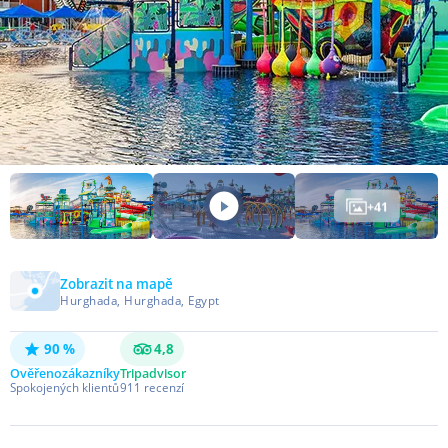
+
41
Zobrazit na mapě
Hurghada, Hurghada, Egypt
90 %
4,8
Ověřeno
zákazníky
Tripadvisor
Spokojených klientů
911
recenzí