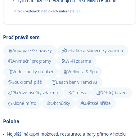
Tyto nabídky se nevztahují na LAST MINUTE prodej
Info o uvedených nabídkách naleznete
ZDE
Proč právě sem
Aquapark/Skluzavky
Lehátka a slunečníky zdarma
Animační programy
Wi-Fi zdarma
Vodní sporty na pláži
Wellness & Spa
Soukromá pláž
Beach bar v rámci AI
Plážové osušky zdarma
Fitness
Dětský bazén
Klidné místo
Obchůdky
Dětské hřiště
Poloha
Nejbližší nákupní možnosti, restaurace a bary přímo v hotelu