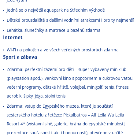
Jedná se o největší aquapark na Středním východě
Dětské brouzdaliště s dalšími vodními atrakcemi i pro ty nejmenší
Lehátka, slunečníky a matrace u bazénů zdarma
Internet
Wi-Fi na pokojích a ve všech veřejných prostorách zdarma
Sport a zábava
Zdarma: perfektní zázemí pro děti
–
super vybavený miniklub
(playstation apod.), venkovní kino s popcornem a cukrovou vatou,
večerní programy, dětské hřiště, volejbal, minigolf, tenis, fitness,
aerobik, šipky, jóga, stolní tenis
Zdarma: vstup do Egyptského muzea, které je součástí
sesterského hotelu z řetězce Pickalbatros
–
Alf Leila Wa Leila
Resort 4* (výstavní síně, galerie, brána do egyptské minulosti,
prezentace současnosti, ale i budoucnosti), otevřeno v určité