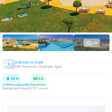
+
24
Zobrazit na mapě
Sahl Hasheesh, Hurghada, Egypt
93 %
4,6
Ověřeno
zákazníky
Tripadvisor
Spokojených klientů
3 531
recenzí