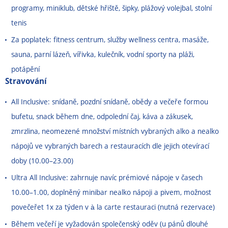
programy, miniklub, dětské hřiště, šipky, plážový volejbal, stolní
tenis
Za poplatek: fitness centrum, služby wellness centra, masáže,
sauna, parní lázeň, vířivka, kulečník, vodní sporty na pláži,
potápění
Stravování
All Inclusive: snídaně, pozdní snídaně, obědy a večeře formou
bufetu, snack během dne, odpolední čaj, káva a zákusek,
zmrzlina, neomezené množství místních vybraných alko a nealko
nápojů ve vybraných barech a restauracích dle jejich otevírací
doby (10.00
–
23.00)
Ultra All Inclusive: zahrnuje navíc prémiové nápoje v časech
10.00
–
1.00, doplněný minibar nealko nápoji a pivem, možnost
povečeřet 1x za týden v à la carte restauraci (nutná rezervace)
Během večeří je vyžadován společenský oděv (u pánů dlouhé