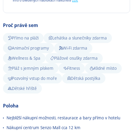
Info o uvedených nabídkách naleznete
ZDE
Proč právě sem
Přímo na pláži
Lehátka a slunečníky zdarma
Animační programy
Wi-Fi zdarma
Wellness & Spa
Plážové osušky zdarma
Pláž s jemným pískem
Fitness
Klidné místo
Pozvolný vstup do moře
Dětská postýlka
Dětské hřiště
Poloha
Nejbližší nákupní možnosti, restaurace a bary přímo v hotelu
Nákupní centrum Senzo Mall cca 12 km