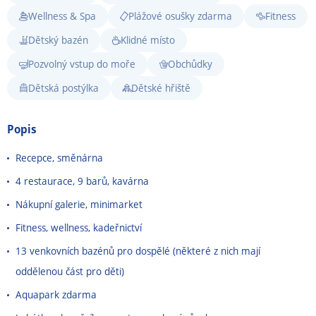
Wellness & Spa
Plážové osušky zdarma
Fitness
Dětský bazén
Klidné místo
Pozvolný vstup do moře
Obchůdky
Dětská postýlka
Dětské hřiště
Popis
Recepce, směnárna
4 restaurace, 9 barů, kavárna
Nákupní galerie, minimarket
Fitness, wellness, kadeřnictví
13 venkovních bazénů pro dospělé (některé z nich mají
oddělenou část pro děti)
Aquapark zdarma