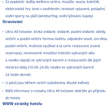
Za poplatek: služby wellness centra, masáže, sauna, kulečník,
elektronické hry, tenis s osvětlením, tenisové vybavení, potápění,
vodní sporty na pláži (windsurfing, vodní lyžování, kajaky)
Stravování
Ultra All Inclusive: brzká snídaně, snídaně, pozdní snídaně, obědy,
večeře a pozdní večeře formou bufetu, odpolední snack, zmrzlina,
pozdní večeře, možnost využívat à la carte restaurace (nutná
rezervace), neomezené množství místních vybraných alko
a nealko nápojů ve vybraných barech a restauracích dle jejich
otevírací doby (10.00
–
24.00, nealko ve vybraných barech
24 hodin denně)
U pánů jsou během večeří vyžadovány dlouhé kalhoty
Bližší informace o rozsahu Ultra All Inclusive obdržíte po příjezdu
do hotelu
WWW stránky hotelu