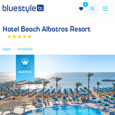
0
Menu
Menu
Hotel Beach Albatros Resort
Egypt
Hurghada
POUZE U
BLUE STYLE