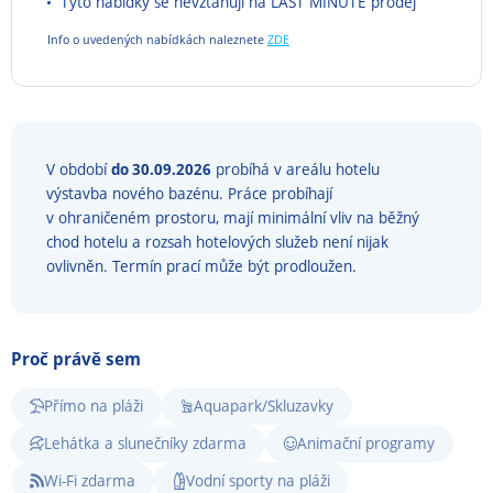
Tyto nabídky se nevztahují na LAST MINUTE prodej
Info o uvedených nabídkách naleznete
ZDE
V období
do 30.09.2026
probíhá v areálu hotelu
výstavba nového bazénu. Práce probíhají
v ohraničeném prostoru, mají minimální vliv na běžný
chod hotelu a rozsah hotelových služeb není nijak
ovlivněn. Termín prací může být prodloužen.
Proč právě sem
Přímo na pláži
Aquapark/Skluzavky
Lehátka a slunečníky zdarma
Animační programy
Wi-Fi zdarma
Vodní sporty na pláži