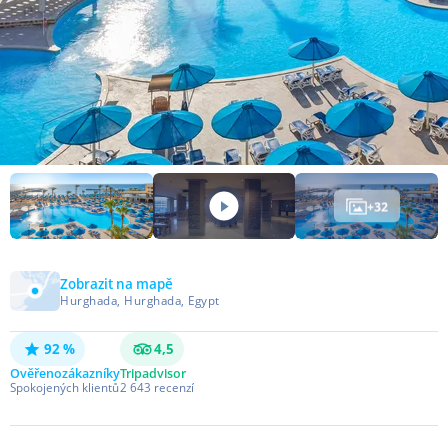
+
32
Zobrazit na mapě
Hurghada, Hurghada, Egypt
92 %
4,5
Ověřeno
zákazníky
Tripadvisor
Spokojených klientů
2 643
recenzí