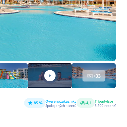
+
33
Ověřeno
zákazníky
Tripadvisor
85 %
4,1
Spokojených klientů
3 599
recenzí