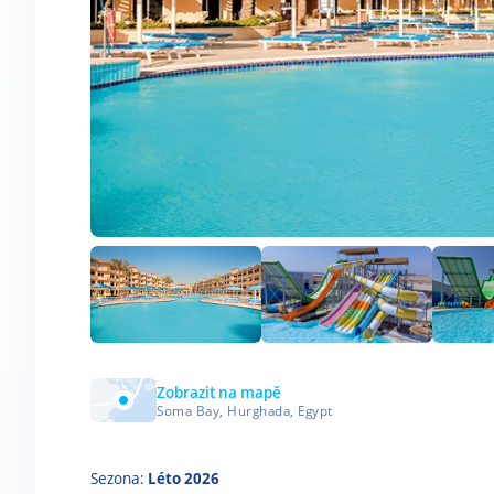
Zobrazit na mapě
Soma Bay, Hurghada, Egypt
Sezona:
Léto 2026