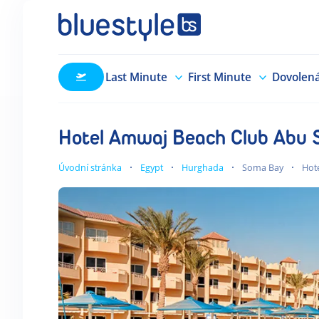
Last Minute
First Minute
Dovolen
Hotel Amwaj Beach Club Abu
Úvodní stránka
Egypt
Hurghada
Soma Bay
Hot