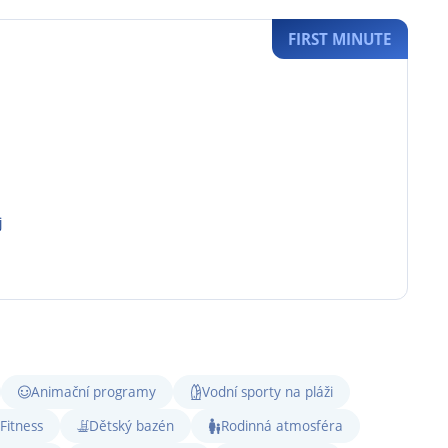
FIRST MINUTE
j
Animační programy
Vodní sporty na pláži
Fitness
Dětský bazén
Rodinná atmosféra