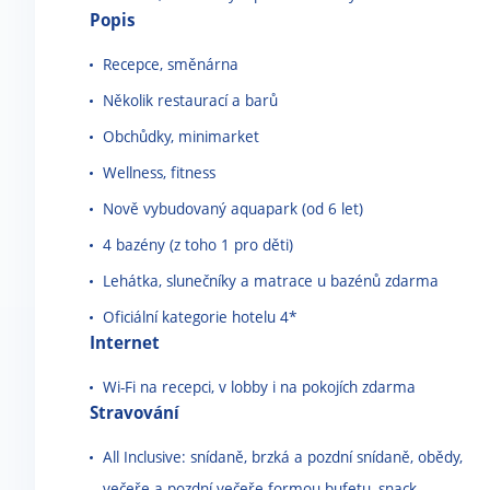
Popis
Recepce, směnárna
Několik restaurací a barů
Obchůdky, minimarket
Wellness, fitness
Nově vybudovaný aquapark (od 6 let)
4 bazény (z toho 1 pro děti)
Lehátka, slunečníky a matrace u bazénů zdarma
Oficiální kategorie hotelu 4*
Internet
Wi-Fi na recepci, v lobby i na pokojích zdarma
Stravování
All Inclusive: snídaně, brzká a pozdní snídaně, obědy,
večeře a pozdní večeře formou bufetu, snack