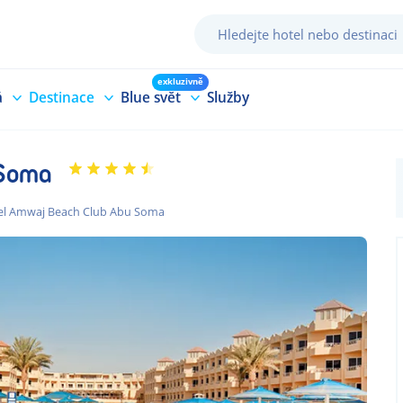
exkluzivně
á
Destinace
Blue svět
Služby
 Soma
el Amwaj Beach Club Abu Soma