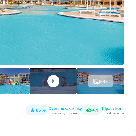
+
33
Ověřeno
zákazníky
Tripadvisor
85 %
4,1
Spokojených klientů
3 599
recenzí