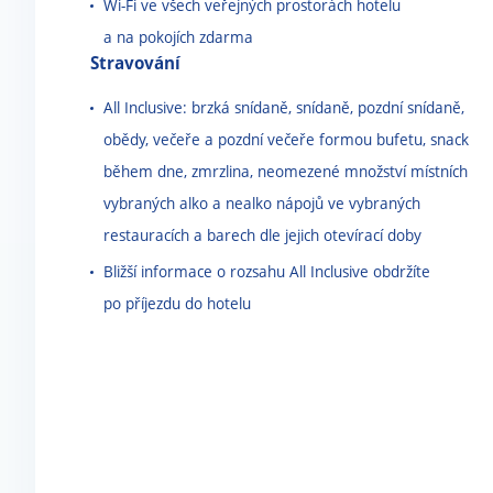
Wi-Fi ve všech veřejných prostorách hotelu
a na pokojích zdarma
Stravování
All Inclusive: brzká snídaně, snídaně, pozdní snídaně,
obědy, večeře a pozdní večeře formou bufetu, snack
během dne, zmrzlina, neomezené množství místních
vybraných alko a nealko nápojů ve vybraných
restauracích a barech dle jejich otevírací doby
Bližší informace o rozsahu All Inclusive obdržíte
po příjezdu do hotelu