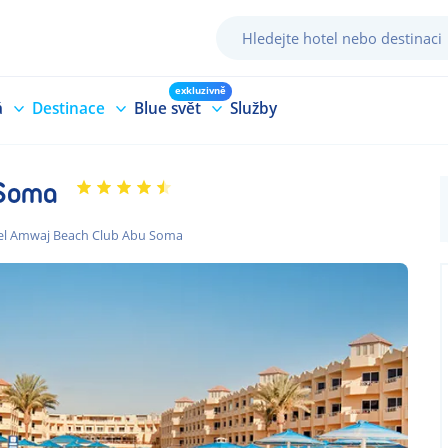
exkluzivně
á
Destinace
Blue svět
Služby
 Soma
el Amwaj Beach Club Abu Soma