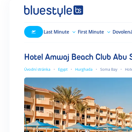
Last Minute
First Minute
Dovolen
Hotel Amwaj Beach Club Abu
Úvodní stránka
Egypt
Hurghada
Soma Bay
Hot