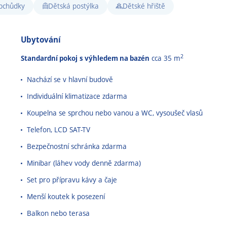
bchůdky
Dětská postýlka
Dětské hřiště
Ubytování
2
Standardní pokoj
s výhledem na bazén
cca 35 m
Nachází se v hlavní budově
Individuální klimatizace zdarma
Koupelna se sprchou nebo vanou a WC, vysoušeč vlasů
Telefon, LCD SAT-TV
Bezpečnostní schránka zdarma
Minibar (láhev vody denně zdarma)
Set pro přípravu kávy a čaje
Menší koutek k posezení
Balkon nebo terasa