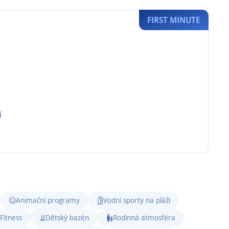
FIRST MINUTE
j
Animační programy
Vodní sporty na pláži
Fitness
Dětský bazén
Rodinná atmosféra