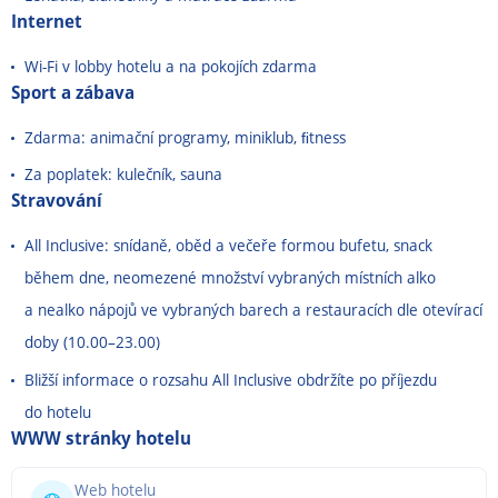
Internet
Wi-Fi v lobby hotelu a na pokojích zdarma
Sport a zábava
Zdarma: animační programy, miniklub, ﬁtness
Za poplatek: kulečník, sauna
Stravování
All Inclusive: snídaně, oběd a večeře formou bufetu, snack
během dne, neomezené množství vybraných místních alko
a nealko nápojů ve vybraných barech a restauracích dle otevírací
doby (10.00
–
23.00)
Bližší informace o rozsahu All Inclusive obdržíte po příjezdu
do hotelu
WWW stránky hotelu
Web hotelu