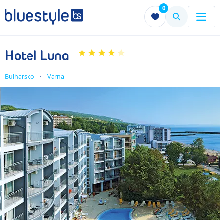
0
Menu
Menu
Hotel Luna
Bulharsko
Varna