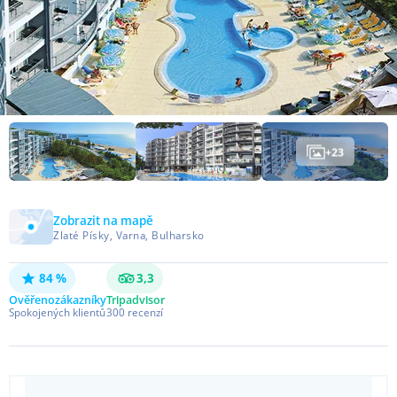
+
23
Zobrazit na mapě
Zlaté Písky, Varna, Bulharsko
84 %
3,3
Ověřeno
zákazníky
Tripadvisor
Spokojených klientů
300
recenzí