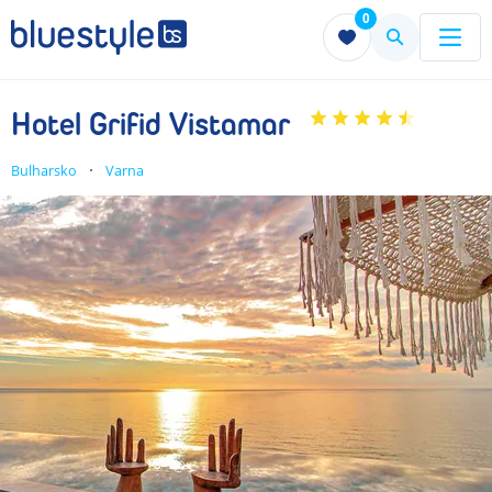
0
Menu
Menu
Hotel Grifid Vistamar
Bulharsko
Varna