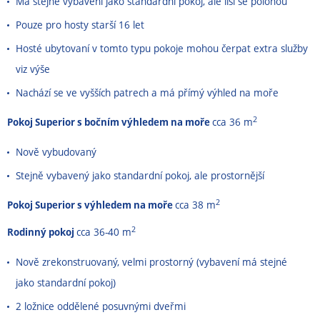
Má stejné vybavení jako standardní pokoj, ale liší se polohou
Pouze pro hosty starší 16 let
Hosté ubytovaní v tomto typu pokoje mohou čerpat extra služby
viz výše
Nachází se ve vyšších patrech a má přímý výhled na moře
2
Pokoj Superior s bočním výhledem na moře
cca 36 m
Nově vybudovaný
Stejně vybavený jako standardní pokoj, ale prostornější
2
Pokoj Superior s výhledem na moře
cca 38 m
2
Rodinný pokoj
cca 36-40 m
Nově zrekonstruovaný, velmi prostorný (vybavení má stejné
jako standardní pokoj)
2 ložnice oddělené posuvnými dveřmi