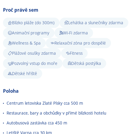
Proč právě sem
Blízko pláže (do 300m)
Lehátka a slunečníky zdarma
Animační programy
Wi-Fi zdarma
Wellness & Spa
Relaxační zóna pro dospělé
Plážové osušky zdarma
Fitness
Pozvolný vstup do moře
Dětská postýlka
Dětské hřiště
Poloha
Centrum letoviska Zlaté Písky cca 500 m
Restaurace, bary a obchůdky v přímé blízkosti hotelu
Autobusová zastávka cca 450 m
Letiště Varna cca 30 km