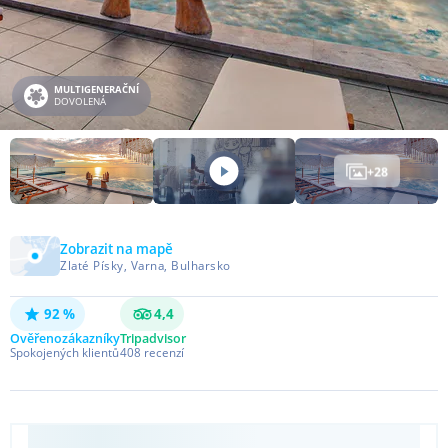
MULTIGENERAČNÍ
DOVOLENÁ
+
28
Zobrazit na mapě
Zlaté Písky, Varna, Bulharsko
92 %
4,4
Ověřeno
zákazníky
Tripadvisor
Spokojených klientů
408
recenzí