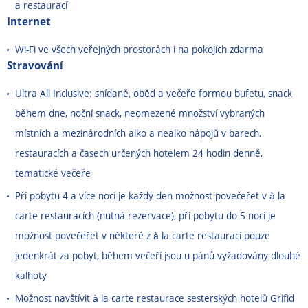
a restaurací
Internet
Wi-Fi ve všech veřejných prostorách i na pokojích zdarma
Stravování
Ultra All Inclusive: snídaně, oběd a večeře formou bufetu, snack
během dne, noční snack, neomezené množství vybraných
místních a mezinárodních alko a nealko nápojů v barech,
restauracích a časech určených hotelem 24 hodin denně,
tematické večeře
Při pobytu 4 a více nocí je každý den možnost povečeřet v à la
carte restauracích (nutná rezervace), při pobytu do 5 nocí je
možnost povečeřet v některé z à la carte restaurací pouze
jedenkrát za pobyt, během večeří jsou u pánů vyžadovány dlouhé
kalhoty
Možnost navštívit à la carte restaurace sesterských hotelů Grifid