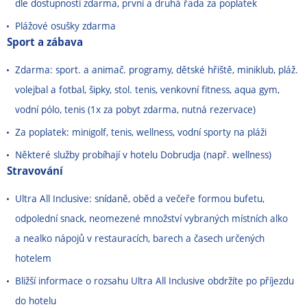
dle dostupnosti zdarma, první a druhá řada za poplatek
Plážové osušky zdarma
Sport a zábava
Zdarma: sport. a animač. programy, dětské hřiště, miniklub, pláž.
volejbal a fotbal, šipky, stol. tenis, venkovní fitness, aqua gym,
vodní pólo, tenis (1x za pobyt zdarma, nutná rezervace)
Za poplatek: minigolf, tenis, wellness, vodní sporty na pláži
Některé služby probíhají v hotelu Dobrudja (např. wellness)
Stravování
Ultra All Inclusive: snídaně, oběd a večeře formou bufetu,
odpolední snack, neomezené množství vybraných místních alko
a nealko nápojů v restauracích, barech a časech určených
hotelem
Bližší informace o rozsahu Ultra All Inclusive obdržíte po příjezdu
do hotelu