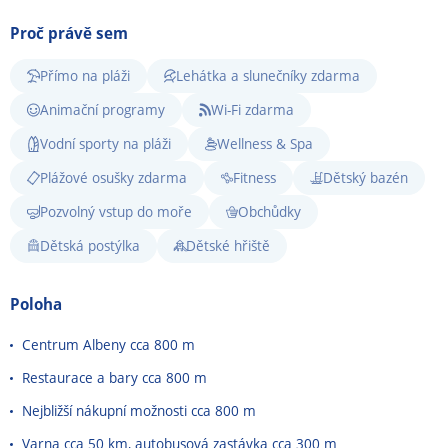
Proč právě sem
Přímo na pláži
Lehátka a slunečníky zdarma
Animační programy
Wi-Fi zdarma
Vodní sporty na pláži
Wellness & Spa
Plážové osušky zdarma
Fitness
Dětský bazén
Pozvolný vstup do moře
Obchůdky
Dětská postýlka
Dětské hřiště
Poloha
Centrum Albeny cca 800 m
Restaurace a bary cca 800 m
Nejbližší nákupní možnosti cca 800 m
Varna cca 50 km, autobusová zastávka cca 300 m