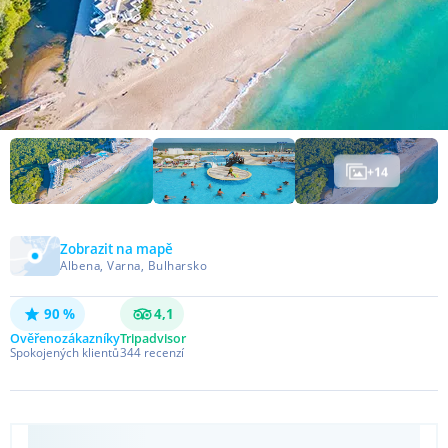
+
14
Zobrazit na mapě
Albena, Varna, Bulharsko
90 %
4,1
Ověřeno
zákazníky
Tripadvisor
Spokojených klientů
344
recenzí