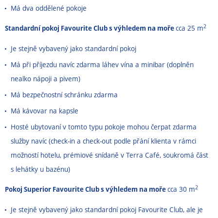
Má dva oddělené pokoje
2
Standardní pokoj Favourite Club s výhledem na moře
cca 25 m
Je stejně vybavený jako standardní pokoj
Má při příjezdu navíc zdarma láhev vína a minibar (doplněn
nealko nápoji a pivem)
Má bezpečnostní schránku zdarma
Má kávovar na kapsle
Hosté ubytovaní v tomto typu pokoje mohou čerpat zdarma
služby navíc (check-in a check-out podle přání klienta v rámci
možností hotelu, prémiové snídaně v Terra Café, soukromá část
s lehátky u bazénu)
2
Pokoj Superior Favourite Club s výhledem na moře
cca 30 m
Je stejně vybavený jako standardní pokoj Favourite Club, ale je