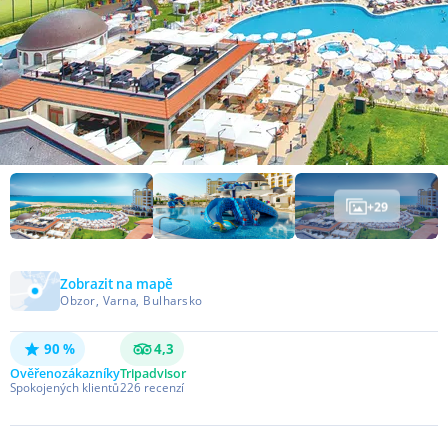
+
29
Zobrazit na mapě
Obzor, Varna, Bulharsko
90 %
4,3
Ověřeno
zákazníky
Tripadvisor
Spokojených klientů
226
recenzí