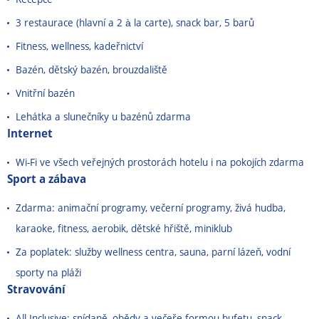
3 restaurace (hlavní a 2 à la carte), snack bar, 5 barů
Fitness, wellness, kadeřnictví
Bazén, dětský bazén, brouzdaliště
Vnitřní bazén
Lehátka a slunečníky u bazénů zdarma
Internet
Wi-Fi ve všech veřejných prostorách hotelu i na pokojích zdarma
Sport a zábava
Zdarma: animační programy, večerní programy, živá hudba,
karaoke, fitness, aerobik, dětské hřiště, miniklub
Za poplatek: služby wellness centra, sauna, parní lázeň, vodní
sporty na pláži
Stravování
All Inclusive: snídaně, obědy a večeře formou bufetu, snack