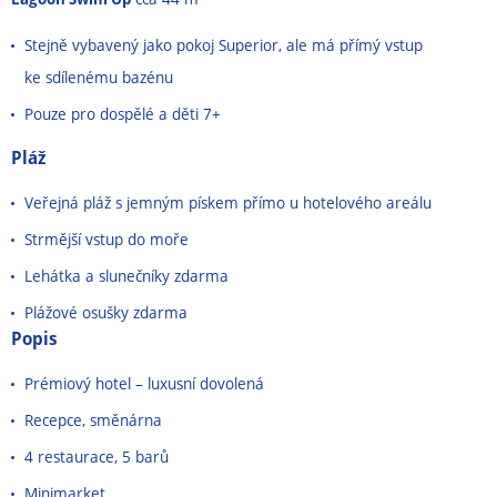
Stejně vybavený jako pokoj Superior, ale má přímý vstup
ke sdílenému bazénu
Pouze pro dospělé a děti 7+
Pláž
Veřejná pláž s jemným pískem přímo u hotelového areálu
Strmější vstup do moře
Lehátka a slunečníky zdarma
Plážové osušky zdarma
Popis
Prémiový hotel
–⁠⁠⁠⁠⁠⁠
luxusní dovolená
Recepce, směnárna
4 restaurace, 5 barů
Minimarket