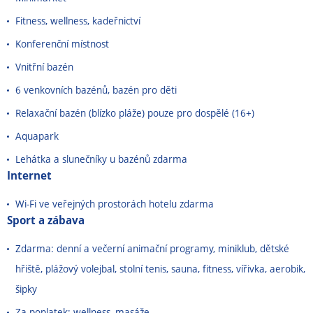
Fitness, wellness, kadeřnictví
Konferenční místnost
Vnitřní bazén
6 venkovních bazénů, bazén pro děti
Relaxační bazén (blízko pláže) pouze pro dospělé (16+)
Aquapark
Lehátka a slunečníky u bazénů zdarma
Internet
Wi-Fi ve veřejných prostorách hotelu zdarma
Sport a zábava
Zdarma: denní a večerní animační programy, miniklub, dětské
hřiště, plážový volejbal, stolní tenis, sauna, fitness, vířivka, aerobik,
šipky
Za poplatek: wellness, masáže