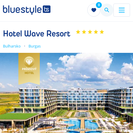
0
Menu
Menu
Hotel Wave Resort
Bulharsko
Burgas
PRÉMIOVÝ
HOTEL