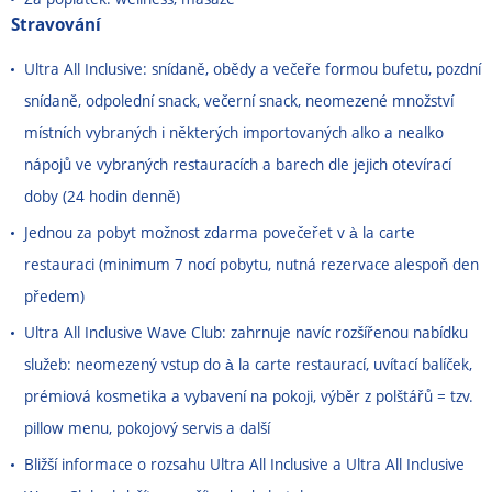
Stravování
Ultra All Inclusive: snídaně, obědy a večeře formou bufetu, pozdní
snídaně, odpolední snack, večerní snack, neomezené množství
místních vybraných i některých importovaných alko a nealko
nápojů ve vybraných restauracích a barech dle jejich otevírací
doby (24 hodin denně)
Jednou za pobyt možnost zdarma povečeřet v à la carte
restauraci (minimum 7 nocí pobytu, nutná rezervace alespoň den
předem)
Ultra All Inclusive Wave Club: zahrnuje navíc rozšířenou nabídku
služeb: neomezený vstup do à la carte restaurací, uvítací balíček,
prémiová kosmetika a vybavení na pokoji, výběr z polštářů = tzv.
pillow menu, pokojový servis a další
Bližší informace o rozsahu Ultra All Inclusive a Ultra All Inclusive