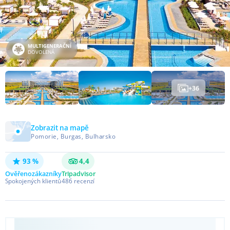
MULTIGENERAČNÍ
DOVOLENÁ
+
36
Zobrazit na mapě
Pomorie, Burgas, Bulharsko
93 %
4,4
Ověřeno
zákazníky
Tripadvisor
Spokojených klientů
486
recenzí