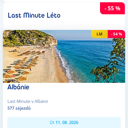
-
55
%
Last Minute Léto
LM
-
54
%
Albánie
Last Minute v Albánii
577
zájezdů
Út
11. 08. 2026