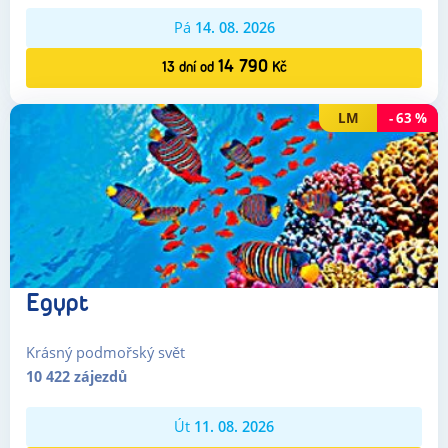
Pá
14. 08. 2026
14 790
13
dní
od
Kč
LM
-
63
%
Egypt
Krásný podmořský svět
10 422
zájezdů
Út
11. 08. 2026