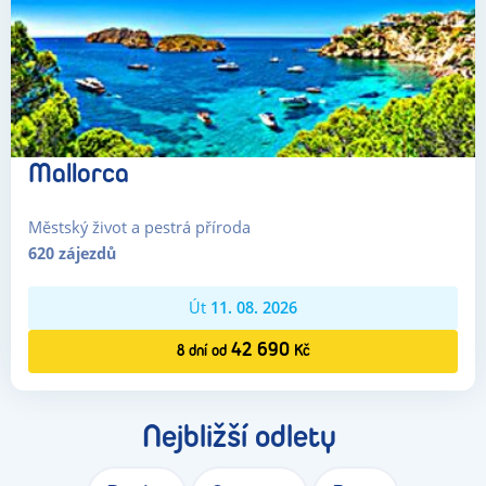
Mallorca
Městský život a pestrá příroda
620
zájezdů
Út
11. 08. 2026
42 690
8
dní
od
Kč
Nejbližší odlety