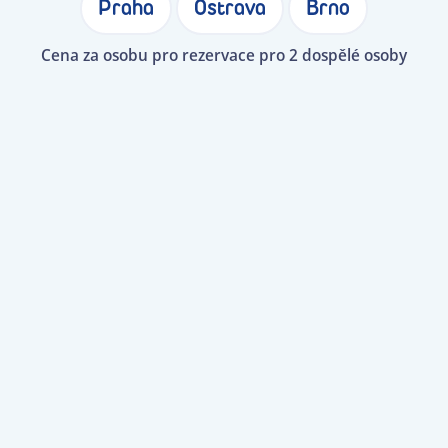
Praha
Ostrava
Brno
Cena za osobu pro rezervace pro 2 dospělé osoby
Po 10. 8. 2026 · 16:40
Praha
Varna
Po 10. 8. 2026 · 19:10
Ostrava
Korfu
Po 10. 8. 2026 · 19:15
Brno
Korfu
Po 10. 8. 2026 · 19:25