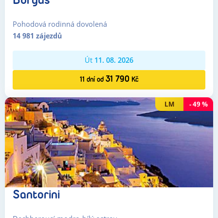
Burgas
Pohodová rodinná dovolená
14 981
zájezdů
Út
11. 08. 2026
31 790
11
dní
od
Kč
LM
-
49
%
Santorini