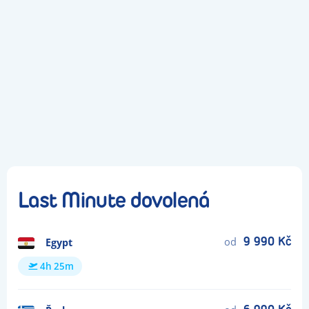
Praha
Hurghada
Po 10. 8. 2026 · 19:30
Brno
Rhodos
Last Minute dovolená
od
9 990 Kč
Egypt
4h 25m