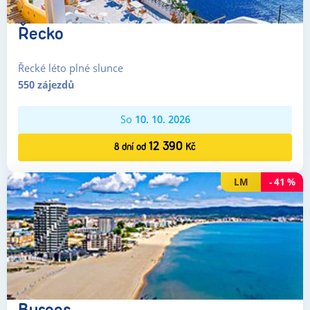
Řecko
Řecké léto plné slunce
550
zájezdů
So
10. 10. 2026
12 390
8
dní
od
Kč
LM
-
41
%