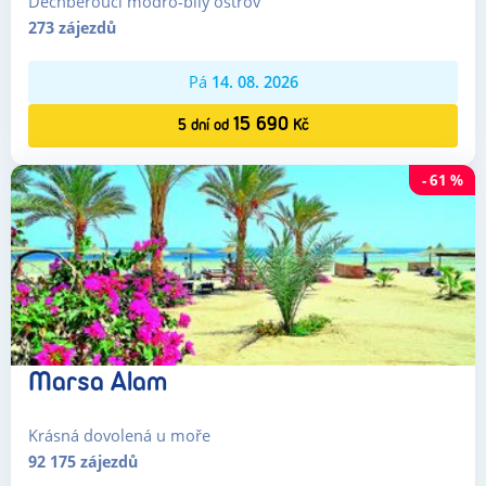
Dechberoucí modro-bílý ostrov
273
zájezdů
Pá
14. 08. 2026
15 690
5
dní
od
Kč
-
61
%
Marsa Alam
Krásná dovolená u moře
92 175
zájezdů