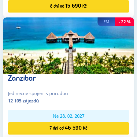
15 690
8
dní
od
Kč
FM
-
22
%
Zanzibar
Jedinečné spojení s přírodou
12 105
zájezdů
Ne
28. 02. 2027
46 590
7
dní
od
Kč