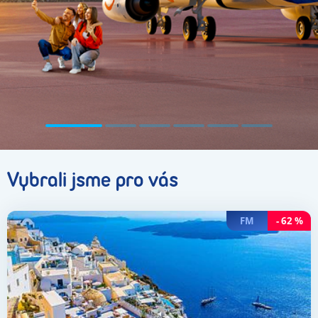
Vybrali jsme pro vás
FM
-
62
%