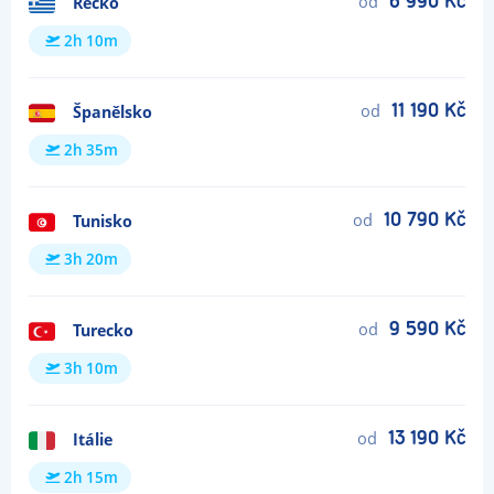
od
6 990 Kč
Řecko
2h 10m
od
11 190 Kč
Španělsko
2h 35m
od
10 790 Kč
Tunisko
3h 20m
od
9 590 Kč
Turecko
3h 10m
od
13 190 Kč
Itálie
2h 15m