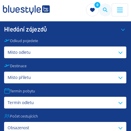
0
Menu
Menu
Hledání zájezdů
Odkud pojedete
Místo odletu
Destinace
Místo příletu
Termín pobytu
Termín odletu
Počet cestujících
Obsazenost