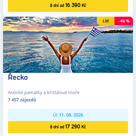
16 390
8
dní
od
Kč
LM
-
46
%
Řecko
Antické památky a křišťálové moře
7 457
zájezdů
Út
11. 08. 2026
17 290
8
dní
od
Kč