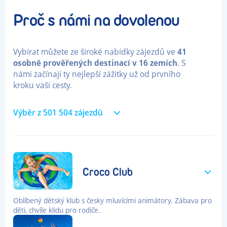
Proč s námi na dovolenou
Vybírat můžete ze široké nabídky zájezdů ve
41
osobně prověřených
destinací
v
16
zemích
. S
námi začínají ty nejlepší zážitky už od prvního
kroku vaší cesty.
Výběr z
501 504
zájezdů
Croco Club
Oblíbený dětský klub s česky mluvícími animátory. Zábava pro
děti, chvíle klidu pro rodiče.