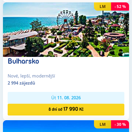
LM
-
52
%
Bulharsko
Nové, lepší, modernější
2 994
zájezdů
Út
11. 08. 2026
17 990
8
dní
od
Kč
LM
-
30
%