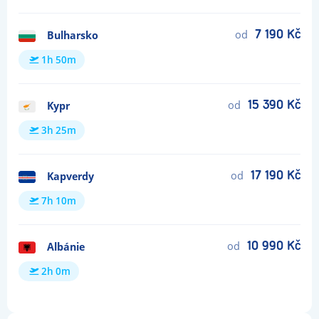
od
7 190 Kč
Bulharsko
1h 50m
od
15 390 Kč
Kypr
3h 25m
od
17 190 Kč
Kapverdy
7h 10m
od
10 990 Kč
Albánie
2h 0m